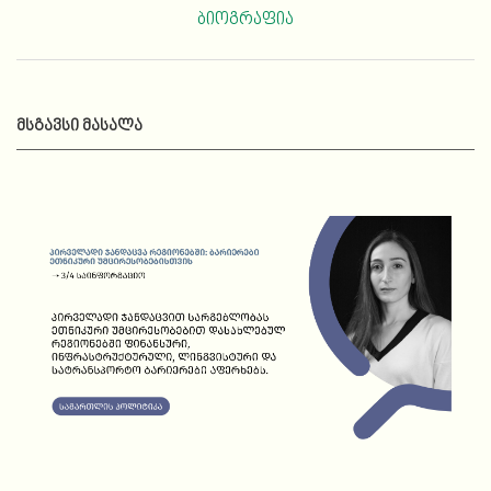
ბიოგრაფია
ᲛᲡᲒᲐᲕᲡᲘ ᲛᲐᲡᲐᲚᲐ