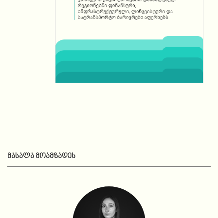
ᲛᲐᲡᲐᲚᲐ ᲛᲝᲐᲛᲖᲐᲓᲔᲡ