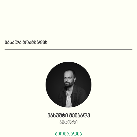
ᲛᲐᲡᲐᲚᲐ ᲛᲝᲐᲛᲖᲐᲓᲔᲡ
ვახუშტი მენაბდე
ავტორი
ბიოგრაფია