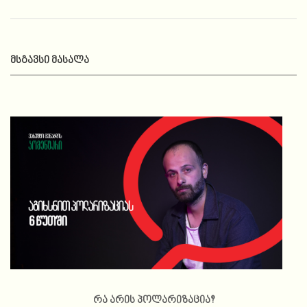
ᲛᲡᲒᲐᲕᲡᲘ ᲛᲐᲡᲐᲚᲐ
რა არის პოლარიზაცია?