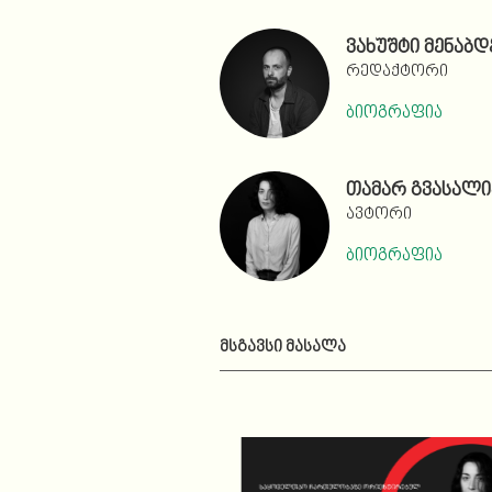
ვახუშტი მენაბდ
რედაქტორი
ბიოგრაფია
თამარ გვასალი
ავტორი
ბიოგრაფია
ᲛᲡᲒᲐᲕᲡᲘ ᲛᲐᲡᲐᲚᲐ