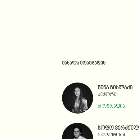
ᲛᲐᲡᲐᲚᲐ ᲛᲝᲐᲛᲖᲐᲓᲔᲡ
ნინა ჩიხლაძე
ავტორი
ბიოგრაფია
სოფო ვერძეულ
რედაქტორი