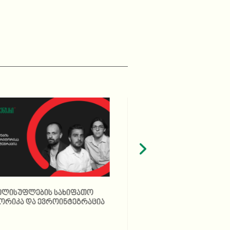
ელისუფლების სახიფათო
როგორ დასჯის „ოცნება
ორიკა და ევროინტეგრაცია
პროტესტს?