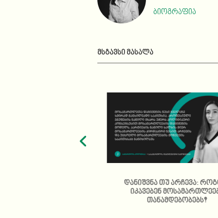
ბიოგრაფია
ᲛᲡᲒᲐᲕᲡᲘ ᲛᲐᲡᲐᲚᲐ
ამართლოს პრაქტიკა
დანიშვნა თუ არჩევა: რო
იალური სააგენტოს
იკავებენ მოსამართლეე
ობას უკეთესობისკენ ვერ
თანამდებობებს?
ცვლის