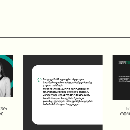
გორ
რას ნიშნავს მიხეილ ჩინჩალაძის
ხ
ბი
არჩევა?
რიტ