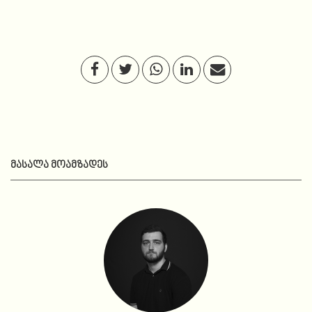
ᲛᲐᲡᲐᲚᲐ ᲛᲝᲐᲛᲖᲐᲓᲔᲡ