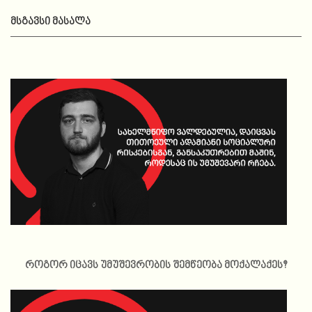
ᲛᲡᲒᲐᲕᲡᲘ ᲛᲐᲡᲐᲚᲐ
როგორ იცავს უმუშევრობის შემწეობა მოქალაქეს?