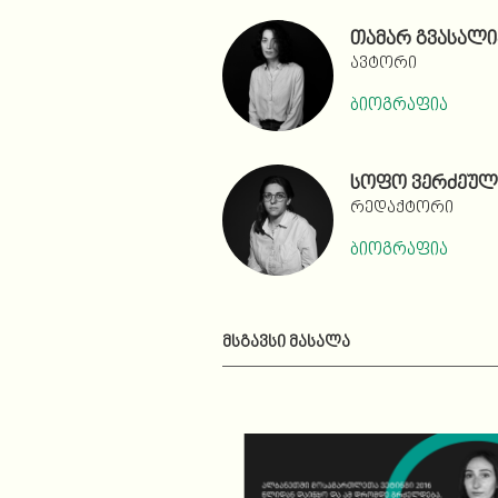
თამარ გვასალი
ავტორი
ბიოგრაფია
სოფო ვერძეულ
რედაქტორი
ბიოგრაფია
ᲛᲡᲒᲐᲕᲡᲘ ᲛᲐᲡᲐᲚᲐ