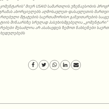
კომენტარის“
მიერ
USAID
სამართლის
უზენაესობის
პროგრ
გრამას
ახორციელებს
აღმოსავლეთ
-
დასავლეთის
მართვი
ერთებული
შტატების
საერთაშორისო
განვითარების
სააგ
ტიის შინაარსზე
სრულად
პასუხისმგებელია
,,
კომენტარი“
ზრებები
შესაძლოა
არ
ასახავდეს
ზემოთ
ნახსენები
საერთ
ეხედულებებს