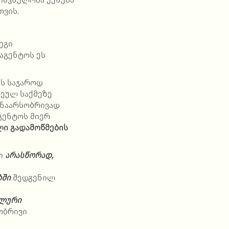
თვის.
ეგი
აგენტოს ეს
ოს საჯაროდ
ოეულ საქმეზე
შინაარსობრივად
გენტოს მიერ
ი გადამოწმების
ბი
არასწორად,
ბში
შედგენილ
ალური
ობრივი