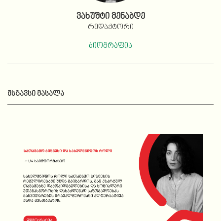
ვახუშტი მენაბდე
რედაქტორი
ბიოგრაფია
ᲛᲡᲒᲐᲕᲡᲘ ᲛᲐᲡᲐᲚᲐ