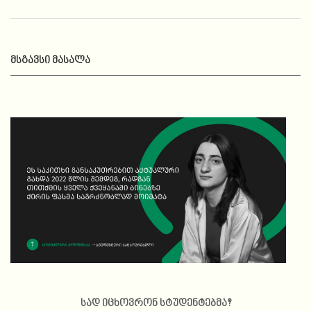
ᲛᲡᲒᲐᲕᲡᲘ ᲛᲐᲡᲐᲚᲐ
სად იცხოვრონ სტუდენტებმა?