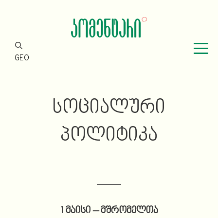
GEO
ᲡᲝᲪᲘᲐᲚᲣᲠᲘ
ᲞᲝᲚᲘᲢᲘᲙᲐ
1 მაისი – მშრომელთა