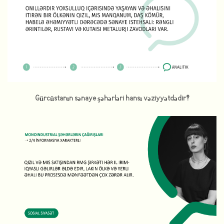
Gürcüstanın sənaye şəhərləri hansı vəziyyətdədir?