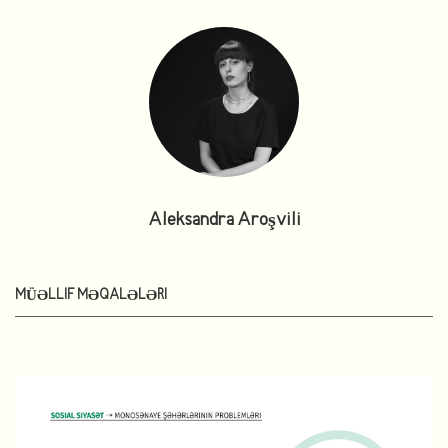
Aleksandra Aroşvili
MÜƏLLIF MƏQALƏLƏRI