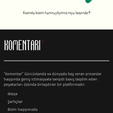
Kazretə bizim həmrəyliyimiz niyə lazımdır?
“Komentar” Gürcüstanda və dünyada baş verən proseslər
haqqında geniş ictimaiyyətə tənqidi baxış təqdim edən
peşəkarları özündə birləşdirən bir platformadır.
Əlaqə
Şərhçilər
Bizim haqqımızda