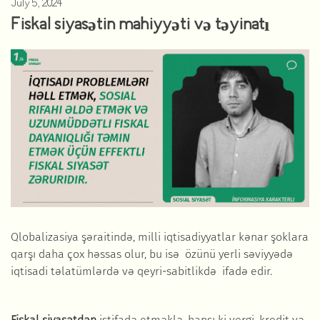
July 5, 2024
Fiskal siyasətin mahiyyəti və təyinatı
Qlobalizasiya şəraitində, milli iqtisadiyyatlar kənar şoklara
qarşı daha çox həssas olur, bu isə özünü yerli səviyyədə
iqtisadi təlatümlərdə və qeyri-sabitlikdə ifadə edir.
Fiskal siyasətdən
istifadə etməklə, hansı ki vergi, kredit və