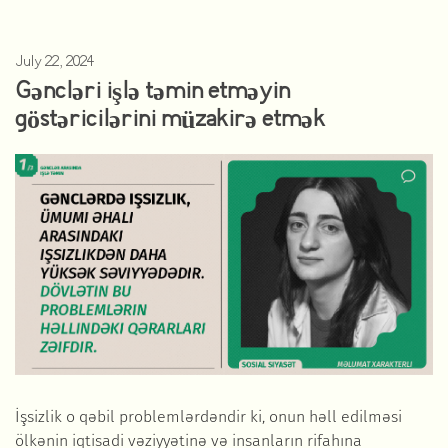
July 22, 2024
Gəncləri işlə təmin etməyin
göstəricilərini müzakirə etmək
İşsizlik o qəbil problemlərdəndir ki, onun həll edilməsi
ölkənin iqtisadi vəziyyətinə və insanların rifahına