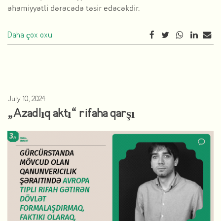
əhəmiyyətli dərəcədə təsir edəcəkdir.
Daha çox oxu
July 10, 2024
„Azadlıq aktı“ rifaha qarşı