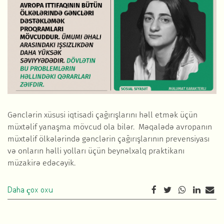
Gənclərin xüsusi iqtisadi çağırışlarını həll etmək üçün
müxtəlif yanaşma mövcud ola bilər. Məqalədə avropanın
müxtəlif ölkələrində gənclərin çağırışlarının prevensiyası
və onların həlli yolları üçün beynəlxalq praktikanı
müzakirə edəcəyik.
Daha çox oxu