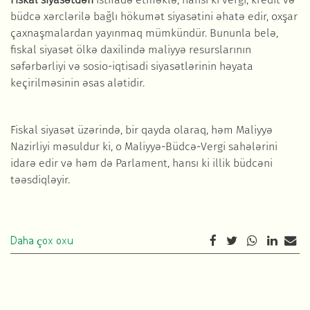
büdcə xərclərilə bağlı hökumət siyasətini əhatə edir, oxşar
çaxnaşmalardan yayınmaq mümkündür. Bununla belə,
fiskal siyasət ölkə daxilində maliyyə resurslarının
səfərbərliyi və sosio-iqtisadi siyasətlərinin həyata
keçirilməsinin əsas alətidir.
Fiskal siyasət üzərində, bir qayda olaraq, həm Maliyyə
Nazirliyi məsuldur ki, o Maliyyə-Büdcə-Vergi sahələrini
idarə edir və həm də Parlament, hansı ki illik büdcəni
təəsdiqləyir.
Daha çox oxu