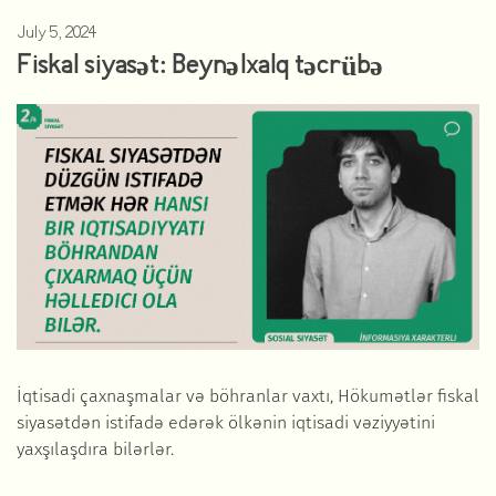
July 5, 2024
Fiskal siyasət: Beynəlxalq təcrübə
İqtisadi çaxnaşmalar və böhranlar vaxtı, Hökumətlər fiskal
siyasətdən istifadə edərək ölkənin iqtisadi vəziyyətini
yaxşılaşdıra bilərlər.