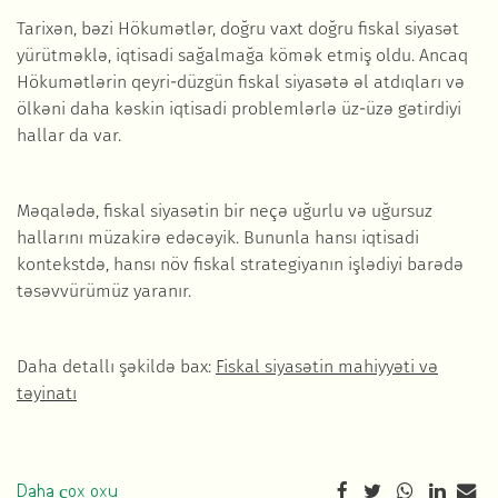
Tarixən, bəzi Hökumətlər, doğru vaxt doğru fiskal siyasət
yürütməklə, iqtisadi sağalmağa kömək etmiş oldu. Ancaq
Hökumətlərin qeyri-düzgün fiskal siyasətə əl atdıqları və
ölkəni daha kəskin iqtisadi problemlərlə üz-üzə gətirdiyi
hallar da var.
Məqalədə, fiskal siyasətin bir neçə uğurlu və uğursuz
hallarını müzakirə edəcəyik. Bununla hansı iqtisadi
kontekstdə, hansı növ fiskal strategiyanın işlədiyi barədə
təsəvvürümüz yaranır.
Daha detallı şəkildə bax:
Fiskal siyasətin mahiyyəti və
təyinatı
Daha çox oxu