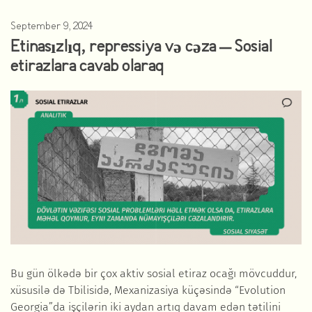
September 9, 2024
Etinasızlıq, repressiya və cəza – Sosial
etirazlara cavab olaraq
Bu gün ölkədə bir çox aktiv sosial etiraz ocağı mövcuddur,
xüsusilə də Tbilisidə, Mexanizasiya küçəsində “Evolution
Georgia”da işçilərin iki aydan artıq davam edən tətilini