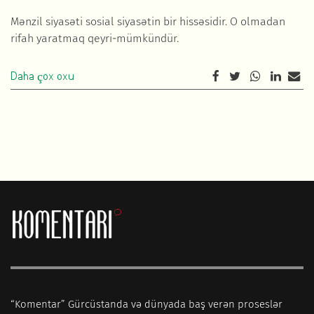
Mənzil siyasəti sosial siyasətin bir hissəsidir. O olmadan
rifah yaratmaq qeyri-mümkündür.
Daha çox oxu
“Komentar” Gürcüstanda və dünyada baş verən proseslər