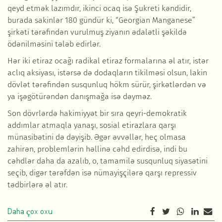
qeyd etmək lazımdır, ikinci ocaq isə Şukreti kəndidir,
burada sakinlər 180 gündür ki, “Georgian Manganese”
şirkəti tərəfindən vurulmuş ziyanın ədalətli şəkildə
ödənilməsini tələb edirlər.
Hər iki etiraz ocağı radikal etiraz formalarına əl atır, istər
aclıq aksiyası, istərsə də dodaqların tikilməsi olsun, lakin
dövlət tərəfindən susqunluq hökm sürür, şirkətlərdən və
ya işəgötürəndən danışmağa isə dəyməz.
Son dövrlərdə hakimiyyət bir sıra qeyri-demokratik
addımlar atmaqla yanaşı, sosial etirazlara qarşı
münasibətini də dəyişib. Əgər əvvəllər, heç olmasa
zahirən, problemlərin həllinə cəhd edirdisə, indi bu
cəhdlər daha da azalıb, o, tamamilə susqunluq siyasətini
seçib, digər tərəfdən isə nümayişçilərə qarşı repressiv
tədbirlərə əl atır.
Daha çox oxu