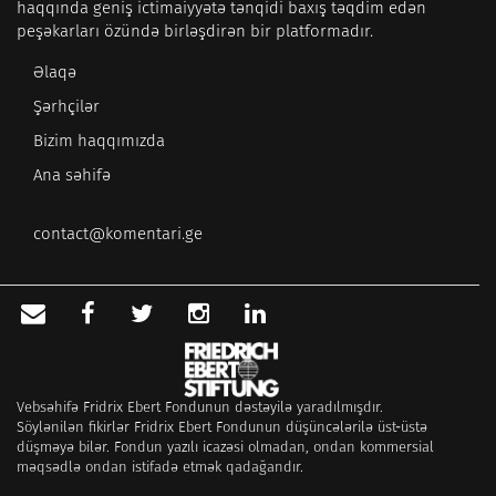
haqqında geniş ictimaiyyətə tənqidi baxış təqdim edən
peşəkarları özündə birləşdirən bir platformadır.
Əlaqə
Şərhçilər
Bizim haqqımızda
Ana səhifə
contact@komentari.ge
Vebsəhifə Fridrix Ebert Fondunun dəstəyilə yaradılmışdır.
Söylənilən fikirlər Fridrix Ebert Fondunun düşüncələrilə üst-üstə
düşməyə bilər. Fondun yazılı icazəsi olmadan, ondan kommersial
məqsədlə ondan istifadə etmək qadağandır.