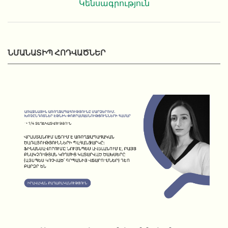
Կենսագրություն
ՆՄԱՆԱՏԻՊ ՀՈԴՎԱԾՆԵՐ