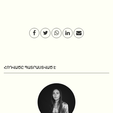
ՀՈԴՎԱԾԸ ՊԱՏՐԱՍՏՎԱԾ Է