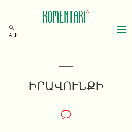
ARM
ԻՐԱՎՈՒՆՔԻ