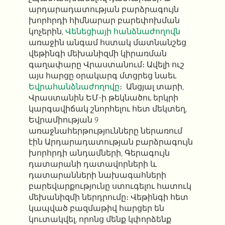
ա
րդարադատության բարձրագույն
խորհրդի հիմնարար բարեփոխման
կոչերին,
Վենեցիայի
հանձնաժողովն
առաջին անգամ հստակ մատնանշեց
վեթ
ինգի
մեխանիզմի
կիրառման
գաղափարը
Վրաստանում։
Ավելի ուշ
այս հարցը օրակարգ մտցրեց
նաեւ
Եվրահանձնաժողովը
։
Անցյալ տարի,
Վրաստանին ԵՄ-ի թեկնածու երկրի
կարգավիճակ շնորհելու հետ մեկտեղ,
Եվրամիության
9
առաջնահերթությունները
ներառում
էին Արդարադատության բարձրագույն
խորհրդի անդամների, Գերագույն
դատարանի դատավորների և
դատարանների նախագահների
բարեվարքությունը
ստուգելու հատուկ
մեխանիզմի
ներդրումը։
Վեթինգի
հետ
կապված բազմաթիվ հարցեր են
կուտակվել, որոնց մենք կփորձենք