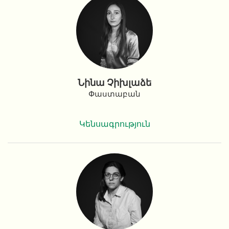
Նինա Չիխլաձե
Փաստաբան
Կենսագրություն