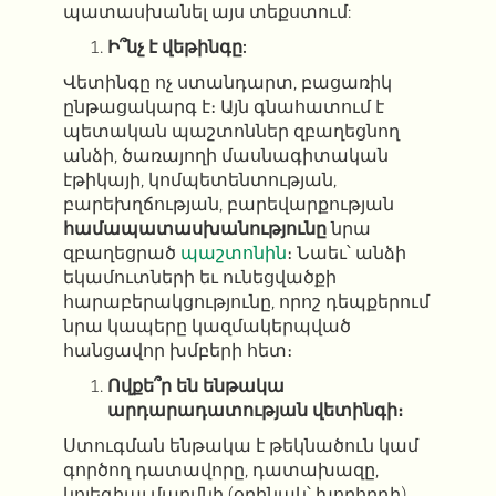
պատասխանել այս տեքստում:
Ի՞նչ է վեթինգը:
Վետինգը ոչ ստանդարտ, բացառիկ
ընթացակարգ է։ Այն գնահատում է
պետական պաշտոններ զբաղեցնող
անձի,
ծառայողի մասնագիտական ​​
էթիկայի, կոմպետենտության,
բարեխղճության, բարեվարքության
համապատասխանությունը
նրա
զբաղեցրած
պաշտոնին
։ Նաեւ՝ անձի
եկամուտների եւ ունեցվածքի
հարաբերակցությունը, որոշ դեպքերում
նրա կապերը կազմակերպված
հանցավոր խմբերի հետ։
Ովքե՞ր են ենթակա
արդարադատության վետինգի։
Ստուգման ենթակա է թեկնածուն կամ
գործող դատավորը, դատախազը,
կոլեգիալ մարմնի (օրինակ՝ խորհրդի)