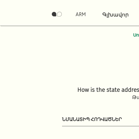
ARM
Գլխավոր
Ս
How is the state addre
Թա
ՆՄԱՆԱՏԻՊ ՀՈԴՎԱԾՆԵՐ