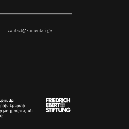
contact@komentari.ge
ւթյամբ։
դրիխ Էբերտի
 թույլտվության
վ: