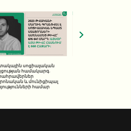
ակային սոցիալական
Հարկաբյուջետային
ցության համակարգ.
քաղաքականության էո
տահրավերներ
ու նպատակը
րոնական և մունիցիպալ
յությունների համար