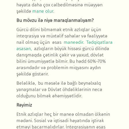
həyata daha çox cəlbedilməsinə müəyyən
şəkildə
mane olur
.
Bu mövzu il
ə niyə maraqlanmalıyam
?
Gürcü dilini bilməmək etnik azlıqlar üçün
inteqrasiya və müxtəlif sahələr və fəaliyyətə
nail olmaq üçün əsas
maneədir
.
Tədqiqatlara
əsasən,
azlıqların böyük hissəsi gürcü dilində
danışmaqda çətinlik çəkir və yaxud, dövlət
bilini ümumiyyətlə bilmir. Bu hədd 60%-70%
arasındadır və problemin miqyasını aydın
şəkildə göstərir.
Beləliklə, bu məsələ ilə bağlı beynəlxalq
yanaşmalar və Dövlət öhdəliklərinin necə
olduğunu bilmək əhəmiyyətlidir.
R
əyimiz
Etnik azlıqlar heç bir maneə olmadan ölkənin
mədəni. Sosial və iqtisadi həyatında iştirak
etməyi bacarmalıdırlar. İnteqrasiyanın əsas