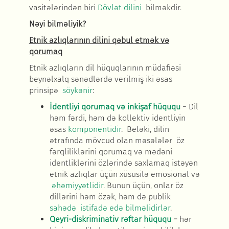
vasitələrindən biri
Dövlət dilini
bilməkdir.
N
əyi bilməliyik
?
Etnik azlıqlarının dilini q
əbul etmək və
qorumaq
Etnik azlıqların dil hüquqlarının müdafiəsi
beynəlxalq sənədlərdə verilmiş iki əsas
prinsipə
söykənir
:
İdentliyi qorumaq v
ə inkişaf hüququ
− Dil
həm fərdi, həm də kollektiv identliyin
əsas
komponentidir
. Beləki, dilin
ətrafında mövcud olan məsələlər öz
fərqliliklərini qorumaq və mədəni
identliklərini özlərində saxlamaq istəyən
etnik azlıqlar üçün xüsusilə emosional və
əhəmiyyətlidir
. Bunun üçün, onlar öz
dillərini həm özək, həm də publik
sahədə
istifadə edə bilməlidirlər
.
Qeyri-diskriminativ r
əftar hüququ
−
hər