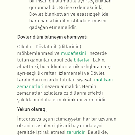
bir insan dil əlamətilə ayri-seçkilikdən
qorunmalıdır. Bu isə o deməkdir ki,
Dövlət blanketvari və əsassız şəkildə
həra hansı bir dilin istifadə etməsini
qadağan etməməlidir.
Dövl
ər dilini bilməyin əhəmiyyəti
Ölkələr Dövlət dili (dillərinin)
möhkəmlənməsi və
müdafiəsini
nəzərdə
tutan qanunlar qəbul edə
bilərlər
. Lakin,
əlbəttə ki, bu addımları etnik azlıqlara qarşı
ayrı-seçkilik rəftarı izləməməli və Dövlət
tərəfindən nəzərdə tutulan siyasət
möhkəm
zəmanətləri
nəzərə almalıdır. Həmin
zəmanətlər azlıqlara öz dillərini effektli
şəkildə müdafiə etmək imkanı verməlidir.
Yekun olaraq
,
İnteqrasiya üçün ictimaiyyətin hər bir üzvünün
ölkənin sosial və iqtisadi həyatında eyni
şəraitdə iştirak etməsi
zəruridir
. Beləliklə,