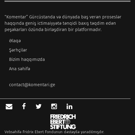
“Komentar” Gürcüstanda və dünyada baş verən proseslər
haqqında geniş ictimaiyyətə tənqidi baxış təqdim edən
peşəkarları özündə birləşdirən bir platformadır.
Əlaqə
Şərhçilər
Bizim haqqımızda
Ana səhifə
contact@komentari.ge
Vebsəhifə Fridrix Ebert Fondunun dəstəyilə yaradılmışdır.