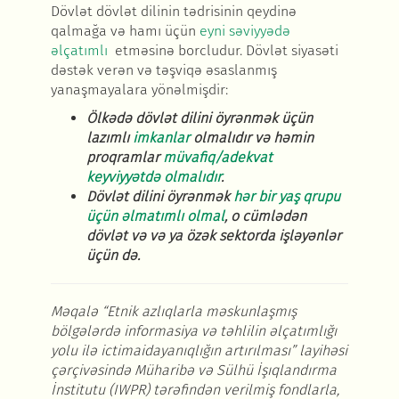
Dövlət dövlət dilinin tədrisinin qeydinə
qalmağa və hamı üçün
eyni səviyyədə
əlçatımlı
etməsinə borcludur. Dövlət siyasəti
dəstək verən və təşviqə əsaslanmış
yanaşmayalara yönəlmişdir:
Ölk
ədə dövlət dilini öyrənmək üçün
lazımlı
imkanlar
olmalıdır v
ə həmin
proqramlar
müvafiq
/
adekvat
keyviyy
ətdə olmalıdır
.
Dövl
ət dilini öyrənmək
h
ər bir yaş qrupu
üçün əlmatımlı olmal
,
o cüml
ədən
dövlət və və ya özək sektorda işləyənlər
üçün də.
Məqalə “Etnik azlıqlarla məskunlaşmış
bölgələrdə informasiya və təhlilin əlçatımlığı
yolu ilə ictimaidayanıqlığın artırılması” layihəsi
çərçivəsində Müharibə və Sülhü İşıqlandırma
İnstitutu (IWPR)
tərəfindən verilmiş fondlarla,