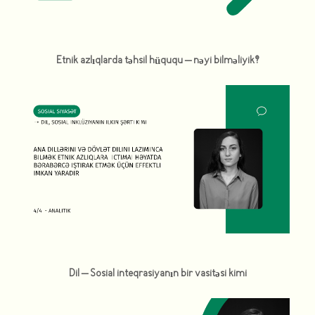
Etnik azlıqlarda təhsil hüququ – nəyi bilməliyik?
Dil – Sosial inteqrasiyanın bir vasitəsi kimi