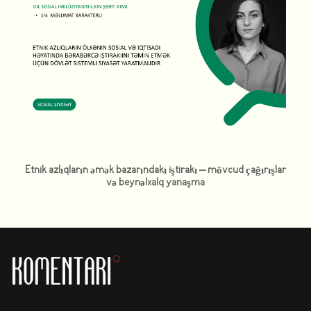
Etnik azlıqların əmək bazarındakı iştirakı – mövcud çağırışlar
və beynəlxalq yanaşma