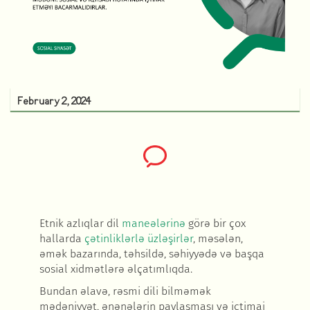
February 2, 2024
Etnik azlıqlar dil
maneələrinə
görə bir çox
hallarda
çətinliklərlə üzləşirlər
, məsələn,
əmək bazarında, təhsildə, səhiyyədə və başqa
sosial xidmətlərə əlçatımlıqda.
Bundan əlavə, rəsmi dili bilməmək
mədəniyyət, ənənələrin paylaşması və ictimai