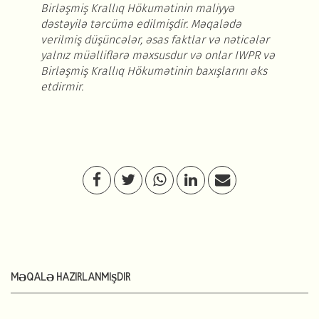
Birləşmiş Krallıq Hökumətinin maliyyə
dəstəyilə tərcümə edilmişdir.
Mə
qalə
də
verilmiş düşüncələr,
əsas faktlar
və nəticələr
yalnız müəlliflərə məxsusdur və onlar IWPR və
Birləşmiş Krallıq Hökumətinin baxışlarını əks
etdirmir.
MƏQALƏ HAZIRLANMIŞDIR