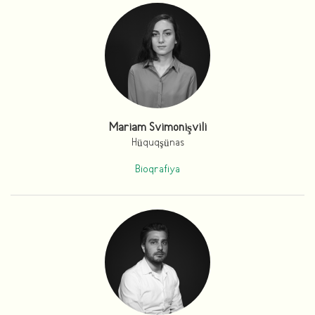
Mariam Svimonişvili
Hüquqşünas
Bioqrafiya