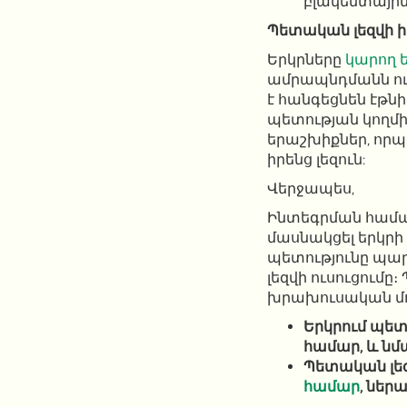
բլակենտային 
Պետական ​​լեզվի 
Երկրները
կարող 
ամրապնդմանն ո
է հանգեցնեն էթն
պետության կողմ
երաշխիքներ, որ
իրենց լեզուն:
Վերջապես,
Ինտեգրման համ
մասնակցել երկրի
պետությունը պար
լեզվի ուսուցումը
խրախուսական մո
Երկրում պետ
համար, և նմ
Պետական ​​լե
համար
, ներ