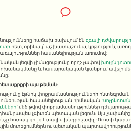
նությունները հաճախ բախվում են
զգալի դժվարությո
դոտի
հետ, օրինակ՝ աշխատաշուկա, կրթություն, առո
առայություններ հասանելիության առումով:
նական լեզվի չիմացությունը որոշ չափով
խոչընդոտո
փոխանակմանը և հասարակական կյանքում ավելի մե
անը:
 հետաքրքրի այս թեման:
ությունը էթնիկ փոքրամասնությունների ինտեգրման
րծունեության հասանելիության հիմնական
խոչընդոտն
ւնների
՝ մեծ թվով փոքրամասնություններ դժվարությ
դհանրապես չգիտեն պետական ​​լեզուն։ Այս չափանի
, ինչը հստակ ցույց է տալիս խնդրի չափը: Ուստի կարևո
ային մոտեցումներն ու պետական ​​պարտավորություն