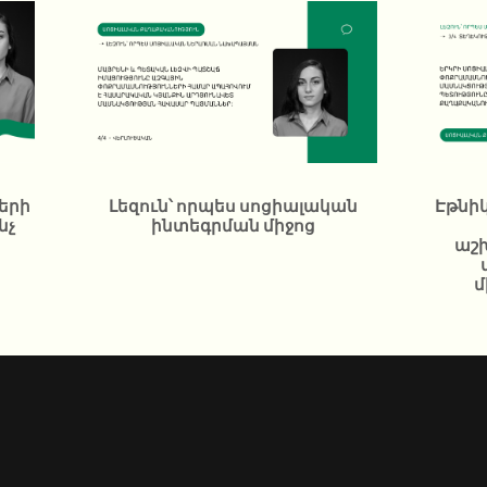
երի
Լեզուն՝ որպես սոցիալական
Էթնի
նչ
ինտեգրման միջոց
աշ
մ