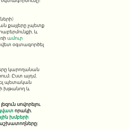
ի օգտագործումը։
ւների)
ման քայլերը չպետք
աբերմունքի, և
առի
ամուր
ավետ օգտագործել
ները կարողանան
ւմ։ Ըստ այդմ,
լ պետական ​​
նի խթանող և
լեզուն սովորելու
կվատ
որակի.
յին խմբերի
 աշխատողները: