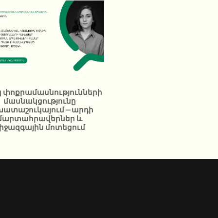
կ փոքրամասնությունների
մասնակցությունը
խատաշուկայում – արդի
մարտահրավերներ և
իջազգային մոտեցում