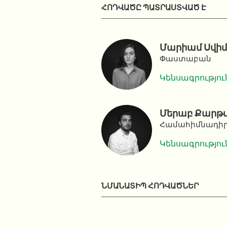
ՀՈԴՎԱԾԸ ՊԱՏՐԱՍՏՎԱԾ Է
Մարիամ Սվիմ
Փաստաբան
Կենսագրությու
Մերաբ Քարթվե
Համահիմնադիր,
Կենսագրությու
ՆՄԱՆԱՏԻՊ ՀՈԴՎԱԾՆԵՐ