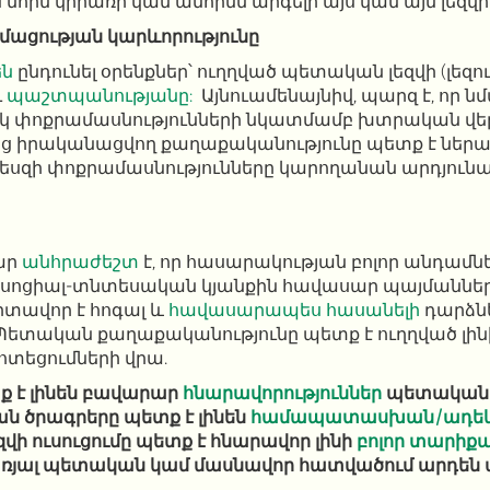
նորմ կիրառի կամ անհիմն արգելի այս կամ այն ​​լեզվ
իմացության կարևորությունը
են
ընդունել օրենքներ՝ ուղղված պետական ​​լեզվի (լեզո
ւ
պաշտպանությանը:
Այնուամենայնիվ, պարզ է, որ ն
իկ փոքրամասնությունների նկատմամբ խտրական վեր
ից իրականացվող քաղաքականությունը պետք է ներ
պեսզի փոքրամասնությունները կարողանան արդյուն
ար
անհրաժեշտ
է, որ հասարակության բոլոր անդամ
 սոցիալ-տնտեսական կյանքին հավասար պայմաններո
տավոր է հոգալ և
հավասարապես հասանելի
դարձնե
։ Պետական ​​քաղաքականությունը պետք է ուղղված լի
տեցումների վրա.
ք է լինեն բավարար
հնարավորություններ
պետական ​​
ան ծրագրերը պետք է լինեն
համապատասխան/ադե
զվի ուսուցումը պետք է հնարավոր լինի
բոլոր տարիքա
առյալ պետական ​​կամ մասնավոր հատվածում արդեն