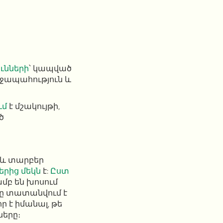
ւնների
՝ կապված
ղջապահություն և
ւմ
է մշակույթի,
ծ
 և տարբեր
երից մեկն
է:
Ըստ
ամբ են խոսում
շը տատանվում է
ր է իմանալ, թե
ները։