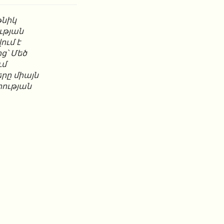
թնիկ
ւթյան
ում է
ց՝ Մեծ
ւմ
րը միայն
րության