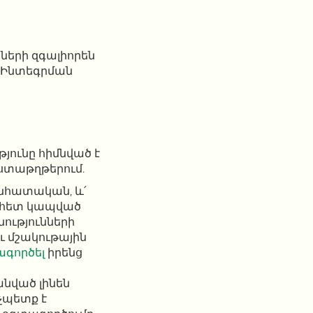
երի զգալիորեն
: Ինտեգրման
յունը հիմնված է
աստաթղթերում.
 անհատական, և՛
ի հետ կապված
ությունների
ւ մշակութային
գործել
իրենց
նված լինեն
չպետք է