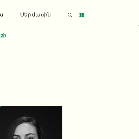
ա
Մեր մասին
նքի