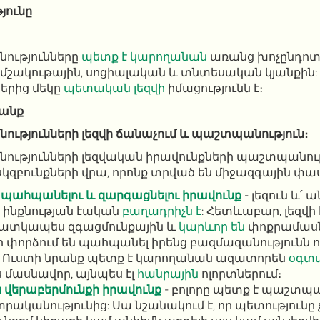
յունը
նությունները
պետք է կարողանան
առանց խոչընդոտն
 մշակութային, սոցիալական և տնտեսական կյանքին
երից մեկը
պետական ​​լեզվի
իմացությունն է։
նանք
ությունների լեզվի ճանաչում և պաշտպանություն։
ությունների լեզվական իրավունքների պաշտպանութ
սկզբունքների վրա, որոնք տրված են միջազգային փ
ը պահպանելու և զարգացնելու իրավունք
- լեզուն և՛
ինքնության էական
բաղադրիչն է
: Հետևաբար, լեզվ
հատկապես զգացմունքային և
կարևոր են
փոքրամասն
ր փորձում են պահպանել իրենց բազմազանությունն ո
ը: Ուստի նրանք պետք է կարողանան ազատորեն
օգտա
ս մասնավոր, այնպես էլ
հանրային
ոլորտներում։
վերաբերմունքի իրավունք
- բոլորը պետք է պաշտպա
րականությունից: Սա նշանակում է, որ պետությունը 