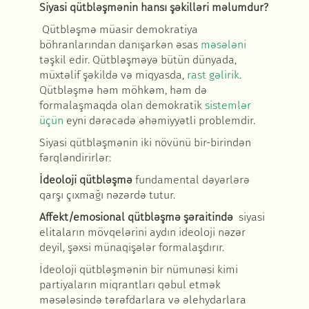
Siyasi qütbl
əşmənin hansı şəkilləri məlumdur
?
Qütbləşmə müasir demokratiya
böhranlarından danışarkən əsas
məsələni
təşkil edir. Qütbləşməyə bütün dünyada,
müxtəlif şəkildə və miqyasda,
rast gəlirik
.
Qütbləşmə həm möhkəm, həm də
formalaşmaqda olan demokratik
sistemlər
üçün
eyni dərəcədə əhəmiyyətli problemdir.
Siyasi qütbl
əşmənin iki növünü bir-birindən
fərqləndirirlər:
İdeoloji qütbl
əşmə
fundamental d
əyərlərə
qarşı çıxmağı nəzərdə tutur.
Affekt
/
emosional qütbl
əşmə şəraitində
siyasi
elitaların mövqel
ərini aydın ideoloji nəzər
deyil, şəxsi münaqişələr formalaşdırır.
İdeoloji qütbl
əşmənin bir nümunəsi kimi
partiyaların miqrantları qəbul etmək
məsələsində tərəfdarlara və əlehydarlara