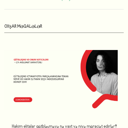
OXŞAR MƏQALƏLƏR
Hakim elitalar qütbləşməyə nə vaxt və niyə müraciət edirlər?