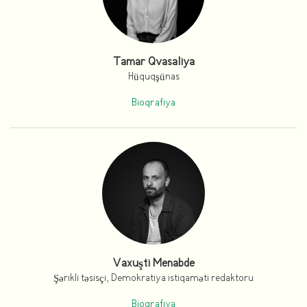
Tamar Qvasaliya
Hüquqşünas
Bioqrafiya
Vaxuşti Menabde
Şərikli təsisçi, Demokratiya istiqaməti redaktoru
Bioqrafiya