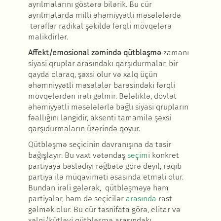
ayrılmalarını göstərə bilərik.
Bu cür
ayrılmalarda milli
əhəmiyyətli
məsələlərdə
t
ərəflər radikal şəkildə fərqli mövqelərə
malikdirlər.
Affekt/emosional zəmində qütbləşmə
zamanı
siyasi qruplar arasındakı qarşıdurmalar, bir
qayda olaraq, şəxsi olur və xalq üçün
əhəmniyyətli məsələlər barəsindəki fərqli
mövqelərdən irəli gəlmir. Beləliklə, dövlət
əhəmiyyətli məsələlərlə bağlı siyasi qrupların
fəallığını ləngidir, aksenti tamamilə şəxsi
qarşıdurmaların üzərində qoyur.
Qütbl
əşmə seçicinin davranışına da təsir
bağışlayır. Bu vaxt vətəndaş
seçim
i
konkret
partiyaya b
əslədiyi rəğbətə görə deyil, rəqib
partiya ilə müqaviməti əsasında etməli olur.
Bundan irəli gələrək, qütbləşməyə həm
partiyalar, həm də seçicilər
arasında
rast
g
əlmək olur. Bu cür təsnifata görə, elitar və
xəlqi/kütləvi qütbləşmə arasındakı