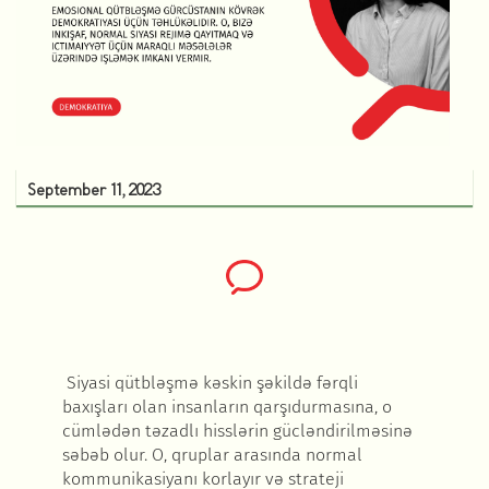
September 11, 2023
Siyasi qütbl
əşmə kəskin şəkildə fərqli
baxışları olan insanların qarşıdurmasına, o
cümlədən təzadlı hisslərin gücləndirilməsinə
səbəb olur. O, qruplar arasında normal
kommunikasiyanı korlayır və strateji