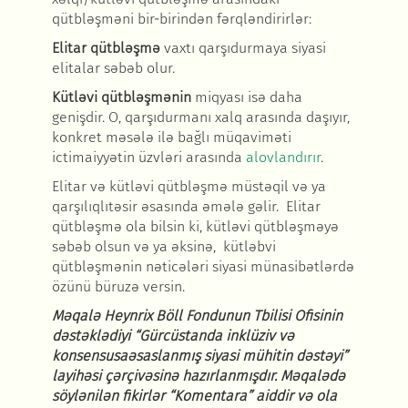
qütbləşməni bir-birindən fərqləndirirlər:
Elitar qütbl
əşmə
vaxtı qarşıdurmaya siyasi
elitalar s
əbəb olur.
Kütl
əvi qütbləşmənin
miqyası is
ə daha
genişdir. O, qarşıdurmanı xalq arasında daşıyır,
konkret məsələ ilə bağlı müqaviməti
ictimaiyyətin üzvləri arasında
alovlandırır
.
Elitar v
ə kütləvi qütbləşmə müstəqil və ya
qarşılıqlıtəsir əsasında əmələ gəlir. Elitar
qütbləşmə ola bilsin ki, kütləvi qütbləşməyə
səbəb olsun və ya əksinə, kütləbvi
qütbləşmənin nəticələri siyasi münasibətlərdə
özünü büruzə versin.
M
ə
qal
ə
Heynrix Böll Fondunun Tbilisi Ofisinin
d
ə
st
ə
kl
ə
diyi “Gürcüstanda inklüziv v
ə
konsensusa
ə
saslanmış siyasi mühitin d
ə
st
ə
yi”
layih
ə
si ç
ə
rçiv
ə
sin
ə
hazırlanmışdır. M
ə
qal
ə
d
ə
söyl
ə
nil
ə
n fikirl
ə
r “Komentara” aiddir v
ə
ola