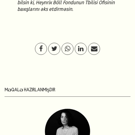
bilsin ki, Heynrix Böll Fondunun Tbilisi Ofisinin
baxışlarını
ə
ks etdirm
ə
sin.
MƏQALƏ HAZIRLANMIŞDIR