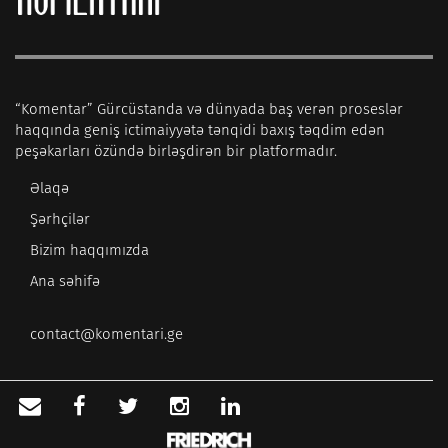
“Komentar” Gürcüstanda və dünyada baş verən proseslər
haqqında geniş ictimaiyyətə tənqidi baxış təqdim edən
peşəkarları özündə birləşdirən bir platformadır.
Əlaqə
Şərhçilər
Bizim haqqımızda
Ana səhifə
contact@komentari.ge