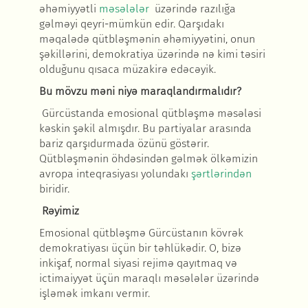
əhəmiyyətli
m
əsələlər
ü
zərində razılığa
gəlməyi qeyri-mümkün edir. Qarşıdakı
məqalədə qütbləşmənin əhəmiyyətini, onun
şəkillərini, demokratiya üzərində nə kimi təsiri
olduğunu qısaca müzakirə edəcəyik.
Bu mövzu m
əni niyə maraqlandırmalıdır
?
Gürcüstanda emosional qütbləşmə məsələsi
kəskin şəkil almışdır. Bu partiyalar arasında
bariz qarşıdurmada özünü göstərir.
Qütbləşmənin öhdəsindən gəlmək ölkəmizin
avropa inteqrasiyası yolundakı
şərtlərindən
biridir.
R
əyimiz
Emosional qütbl
əşmə Gürcüstanın kövrək
demokratiyası üçün bir təhlükədir. O, bizə
inkişaf, normal siyasi rejimə qayıtmaq və
ictimaiyyət üçün maraqlı məsələlər üzərində
işləmək imkanı vermir.