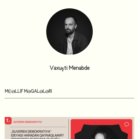
Vaxuşti Menabde
MÜƏLLIF MƏQALƏLƏRI