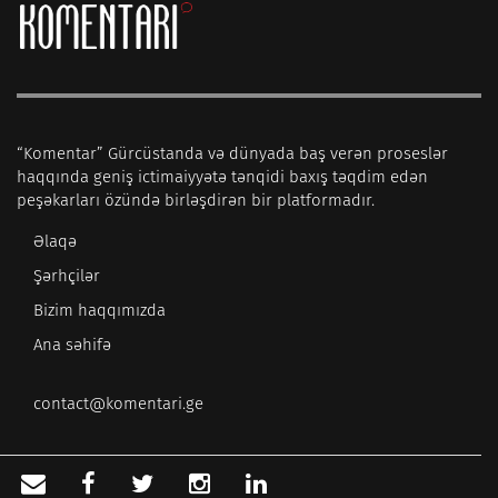
“Komentar” Gürcüstanda və dünyada baş verən proseslər
haqqında geniş ictimaiyyətə tənqidi baxış təqdim edən
peşəkarları özündə birləşdirən bir platformadır.
Əlaqə
Şərhçilər
Bizim haqqımızda
Ana səhifə
contact@komentari.ge