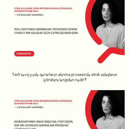
Yerli səviyyədə qərarların alınma prosesində etnik azlıqların
iştirakını ləngidən nədir?