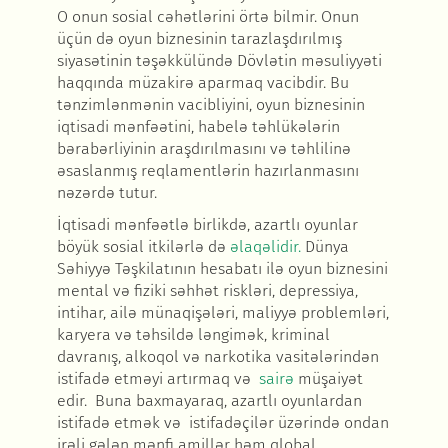
O onun sosial cəhətlərini örtə bilmir. Onun
üçün də oyun biznesinin tarazlaşdırılmış
siyasətinin təşəkkülündə Dövlətin məsuliyyəti
haqqında müzakirə aparmaq vacibdir. Bu
tənzimlənmənin vacibliyini, oyun biznesinin
iqtisadi mənfəətini, habelə təhlükələrin
bərabərliyinin araşdırılmasını və təhlilinə
əsaslanmış reqlamentlərin hazırlanmasını
nəzərdə tutur.
İqtisadi mənfəətlə birlikdə, azartlı oyunlar
böyük sosial itkilərlə də
əlaqəlidir.
Dünya
Səhiyyə Təşkilatının hesabatı ilə oyun biznesini
mental və fiziki səhhət riskləri, depressiya,
intihar, ailə münaqişələri, maliyyə problemləri,
karyera və təhsildə ləngimək, kriminal
davranış, alkoqol və narkotika vasitələrindən
istifadə etməyi artırmaq və
sairə
müşaiyət
edir. Buna baxmayaraq, azartlı oyunlardan
istifadə etmək və istifadəçilər üzərində ondan
irəli gələn mənfi amillər həm qlobal