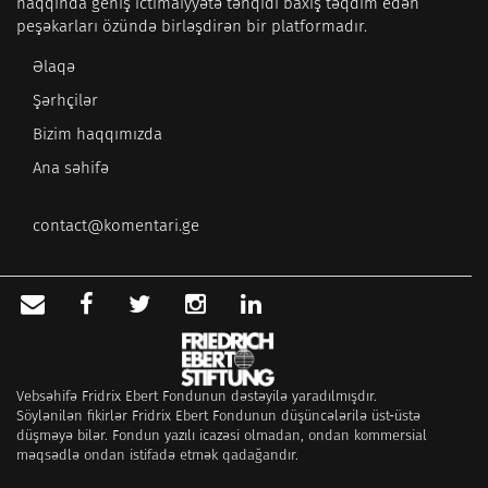
haqqında geniş ictimaiyyətə tənqidi baxış təqdim edən
peşəkarları özündə birləşdirən bir platformadır.
Əlaqə
Şərhçilər
Bizim haqqımızda
Ana səhifə
contact@komentari.ge
Vebsəhifə Fridrix Ebert Fondunun dəstəyilə yaradılmışdır.
Söylənilən fikirlər Fridrix Ebert Fondunun düşüncələrilə üst-üstə
düşməyə bilər. Fondun yazılı icazəsi olmadan, ondan kommersial
məqsədlə ondan istifadə etmək qadağandır.