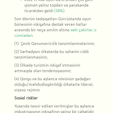
qismən yalnız topdan və pərakəndə
ticarətdən gəldi
(38%).
Son dövrün tədqiqatları Gürcüstanda oyun
biznesinin inkişafına dəstək verən hallar
arasında bir neçə amilin altına
xətt çəkirlər, o
cümlədən:
(1) Çevik Qanunvericilik tənzimlənmələrinin;
(2) Sərhədyanı ölkələrdə bu sahənin ciddi
tənzimlənməsinin;
(3) Ölkədə turizmin inkişaf etməsinin
artmaqda olan tendensiyasının;
(4) Qonşu və bu əyləncə növünün qadağan
olduğu/məhdudlaşdırıldığı ölkələrlə liberal,
vizasız rejimin.
Sosial risklər
Yuxarıda təsvir edilən verilmişlər bu əyləncə
industriyasının inkişafının yalnız bir cəhətidir.