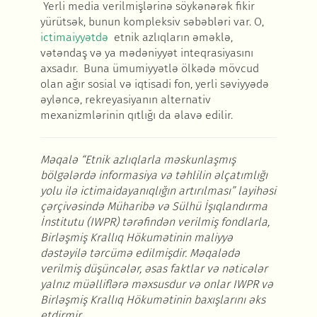
Yerli media verilmişlərinə söykənərək fikir
yürütsək, bunun kompleksiv səbəbləri var. O,
ictimaiyyətdə
etnik azlıqların əməklə,
vətəndaş və ya mədəniyyət inteqrasiyasını
axsadır. Buna ümumiyyətlə ölkədə mövcud
olan ağır sosial və iqtisadi fon, yerli səviyyədə
əyləncə, rekreyasiyanın alternativ
mexanizmlərinin qıtlığı da əlavə edilir.
Məqalə “Etnik azlıqlarla məskunlaşmış
bölgələrdə informasiya və təhlilin əlçatımlığı
yolu ilə ictimaidayanıqlığın artırılması” layihəsi
çərçivəsində Müharibə və Sülhü İşıqlandırma
İnstitutu (IWPR)
tərəfindən verilmiş fondlarla,
Birləşmiş Krallıq Hökumətinin maliyyə
dəstəyilə tərcümə edilmişdir.
Mə
qalə
də
verilmiş düşüncələr,
əsas faktlar
və nəticələr
yalnız müəlliflərə məxsusdur və onlar IWPR və
Birləşmiş Krallıq Hökumətinin baxışlarını əks
etdirmir.