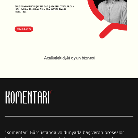
Axalkalakidəki oyun biznesi
“Komentar” Gürcüstanda və dünyada baş verən proseslər