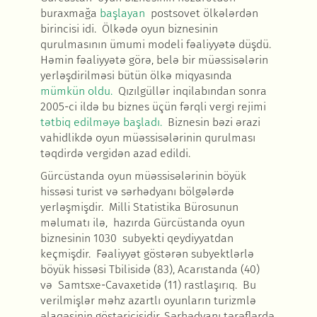
buraxmağa
başlayan
postsovet ölkələrdən
birincisi idi. Ölkədə oyun biznesinin
qurulmasının ümumi modeli fəaliyyətə düşdü.
Həmin fəaliyyətə görə, belə bir müəssisələrin
yerləşdirilməsi bütün ölkə miqyasında
mümkün oldu.
Qızılgüllər inqilabından sonra
2005-ci ildə bu biznes üçün fərqli vergi rejimi
tətbiq edilməyə başladı.
Biznesin bəzi ərazi
vahidlikdə oyun müəssisələrinin qurulması
təqdirdə vergidən azad edildi.
Gürcüstanda oyun müəssisələrinin böyük
hissəsi turist və sərhədyanı bölgələrdə
yerləşmişdir. Milli Statistika Bürosunun
məlumatı ilə, hazırda Gürcüstanda oyun
biznesinin 1030 subyekti qeydiyyatdan
keçmişdir. Fəaliyyət göstərən subyektlərlə
böyük hissəsi Tbilisidə (83), Acarıstanda (40)
və Samtsxe-Cavaxetidə (11) rastlaşırıq. Bu
verilmişlər məhz azartlı oyunların turizmlə
əlaqəsinin göstəricisidir. Sərhədyanı tərəflərdə