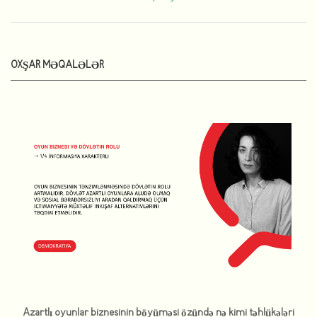
OXŞAR MƏQALƏLƏR
Azartlı oyunlar biznesinin böyüməsi özündə nə kimi təhlükələri