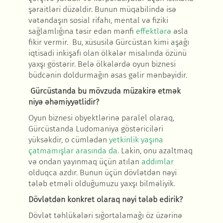
şəraitləri düzəldir. Bunun müqabilində isə
vətəndaşın sosial rifahı, mental və fiziki
sağlamlığına təsir edən mənfi
effektlərə
əsla
fikir vermir. Bu, xüsusilə Gürcüstan kimi aşağı
iqtisadi inkişafı olan ölkələr misalında özünü
yaxşı göstərir. Belə ölkələrdə oyun biznesi
büdcənin doldurmağın əsas gəlir mənbəyidir.
Gürcüstanda bu mövzuda müzakirə etmək
niyə əhəmiyyətlidir
?
Oyun biznesi obyektlərinə paralel olaraq,
Gürcüstanda Ludomaniya göstəriciləri
yüksəkdir, o cümlədən
yetkinlik yaşına
çatmamışlar arasında da.
Lakin, onu azaltmaq
və ondan yayınmaq üçün atılan
addımlar
olduqca azdır. Bunun üçün dövlətdən nəyi
tələb etməli olduğumuzu yaxşı bilməliyik.
Dövlətdən konkret olaraq nəyi tələb edirik?
Dövlət təhlükələri sığortalamağı öz üzərinə