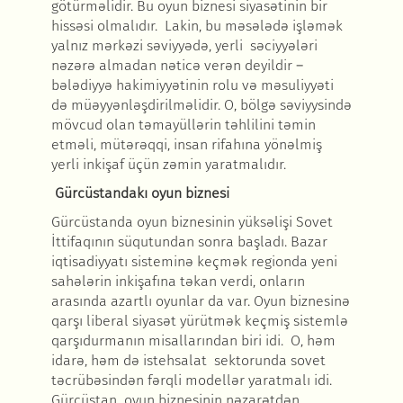
götürməlidir. Bu oyun biznesi siyasətinin bir
hissəsi olmalıdır. Lakin, bu məsələdə işləmək
yalnız mərkəzi səviyyədə, yerli səciyyələri
nəzərə almadan nəticə verən deyildir –
bələdiyyə hakimiyyətinin rolu və məsuliyyəti
də müəyyənləşdirilməlidir. O, bölgə səviyysində
mövcud olan təmayüllərin təhlilini təmin
etməli, mütərəqqi, insan rifahına yönəlmiş
yerli inkişaf üçün zəmin yaratmalıdır.
Gürcüstandakı oyun biznesi
Gürcüstanda oyun biznesinin yüksəlişi Sovet
İttifaqının süqutundan sonra başladı. Bazar
iqtisadiyyatı sisteminə keçmək regionda yeni
sahələrin inkişafına təkan verdi, onların
arasında azartlı oyunlar da var. Oyun biznesinə
qarşı liberal siyasət yürütmək keçmiş sistemlə
qarşıdurmanın misallarından biri idi. O, həm
idarə, həm də istehsalat sektorunda sovet
təcrübəsindən fərqli modellər yaratmalı idi.
Gürcüstan oyun biznesinin nəzarətdən