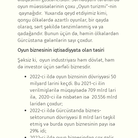
oyun müəssisələrinin çoxu „Oyun turizmi“-nin
qaynağıdır. Yuxarıda qeyd etdiyimiz kimi,
qonşu ölkələrdə azartlı oyunlar, bir qayda
olaraq, sərt şəkildə tənzimlənmiş və ya
qadağandır. Bunun üçün də, həmin ölkələrdən
Gürcüstana gələnlərin sayı çoxdur.
Oyun biznesinin iqtisadiyyata olan təsiri
Şəksiz ki, oyun industriyası həm dövlət, həm
də investor üçün sərfəli biznesdir.
2022-ci ildə oyun biznsinin dövriyyəsi 50
milyard larini keçdi. Bu 2021-ci ilin
verilmişlərilə müqayisədə 709 mlrd lari
ilə, 2020-ci ilə nisbətən isə 20.556 mlrd
laridən çoxdur;
2022-ci ildə Gürcüstanda biznes-
sektorunun dövriyyəsi 8 mlrd lari təşkil
etmiş və burda oyun biznesinin payı isə
29% idi;
2022-ci ildə oyun biznesindən çox gəlir