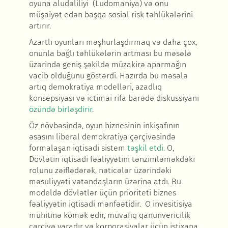
oyuna aludəliliyi (Ludomaniya) və onu
müşaiyət edən başqa sosial risk təhlükələrini
artırır.
Azartlı oyunları məşhurlaşdırmaq və daha çox,
onunla bağlı təhlükələrin artması bu məsələ
üzərində geniş şəkildə müzakirə aparmağın
vacib olduğunu göstərdi. Hazırda bu məsələ
artıq demokratiya modelləri, azadlıq
konsepsiyası və ictimai rifa barədə diskussiyanı
özündə birləşdirir
.
Öz növbəsində, oyun biznesinin inkişafının
əsasını liberal demokratiya çərçivəsində
formalaşan iqtisadi sistem
təşkil etdi.
O,
Dövlətin iqtisadi fəaliyyətini tənzimləməkdəki
rolunu zəiflədərək, nəticələr üzərindəki
məsuliyyəti vətəndaşların üzərinə atdı. Bu
modeldə dövlətlər üçün prioriteti biznes
fəaliyyətin iqtisadi mənfəətidir. O invesitisiya
mühitinə kömək edir, müvafiq qanunvericilik
çərçivə yaradır və korporasiyalar üçün istixana