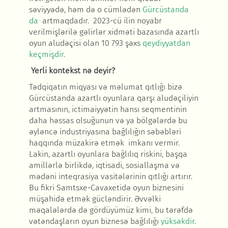
səviyyədə, həm də o cümlədən
Gürcüstanda
da
artmaqdadır. 2023-cü ilin noyabr
verilmişlərilə gəlirlər xidməti bazasında azartlı
oyun aludəçisi olan 10 793 şəxs
qeydiyyatdan
keçmişdir
.
Yerli kontekst nə deyir
?
Tədqiqatın miqyası və məlumat qıtlığı bizə
Gürcüstanda azartlı oyunlara qarşı aludəçiliyin
artmasının, ictimaiyyətin hansı seqmentinin
daha həssas olsuğunun və ya bölgələrdə bu
əyləncə industriyasına bağlılığın səbəbləri
haqqında müzakirə etmək imkanı vermir.
Lakin, azartlı oyunlara bağlılıq riskini, başqa
amillərlə birlikdə, iqtisadi, sosiallaşma və
mədəni inteqrasiya vasitələrinin qıtlığı artırır.
Bu fikri Samtsxe-Cavaxetidə oyun biznesini
müşahidə etmək gücləndirir. Əvvəlki
məqalələrdə də gördüyümüz kimi, bu tərəfdə
vətəndaşların oyun biznesə bağlılığı
yüksəkdir
.