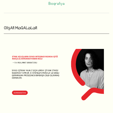
Bioqrafiya
OXŞAR MƏQALƏLƏR