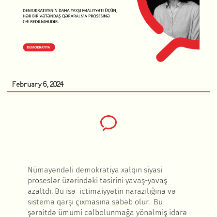
February 6, 2024
Nümayəndəli demokratiya xalqın siyasi
proseslər üzərindəki təsirini yavaş-yavaş
azaltdı. Bu isə ictimaiyyətin narazılığına və
sistemə qarşı çıxmasına səbəb olur. Bu
şəraitdə ümumi cəlbolunmağa yönəlmiş idarə