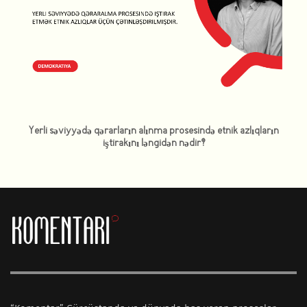
Yerli səviyyədə qərarların alınma prosesində etnik azlıqların
iştirakını ləngidən nədir?