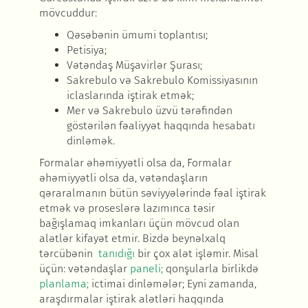
mövcuddur:
Qəsəbənin ümumi toplantısı;
Petisiya;
Vətəndaş Müşavirlər Şurası;
Sakrebulo və Sakrebulo Komissiyasının
iclaslarında iştirak etmək;
Mer və Sakrebulo üzvü tərəfindən
göstərilən fəaliyyət haqqında hesabatı
dinləmək.
Formalar əhəmiyyətli olsa da, Formalar
əhəmiyyətli olsa da, vətəndaşların
qəraralmanın bütün səviyyələrində fəal iştirak
etmək və proseslərə lazımınca təsir
bağışlamaq imkanları üçün mövcud olan
alətlər kifayət etmir. Bizdə beynəlxalq
tərcübənin
tanıdığı
bir çox alət işləmir. Misal
üçün: vətəndaşlar
paneli;
qonşularla birlikdə
planlama;
ictimai dinləmələr; Eyni zamanda,
araşdırmalar iştirak alətləri haqqında