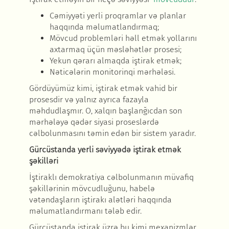
Cəmiyyəti yerli proqramlar və planlar
haqqında məlumatlandırmaq;
Mövcud problemləri həll etmək yollarını
axtarmaq üçün məsləhətlər prosesi;
Yekun qərarı almaqda iştirak etmək;
Nəticələrin monitorinqi mərhələsi.
Gördüyümüz kimi, iştirak etmək vahid bir
prosesdir və yalnız ayrıca fazayla
məhdudlaşmır. O, xalqın başlanğıcdan son
mərhələyə qədər siyasi proseslərdə
cəlbolunmasını təmin edən bir sistem yaradır.
Gürcüstanda yerli səviyyədə iştirak etmək
şəkilləri
İştiraklı demokratiya cəlbolunmanın müvafiq
şəkillərinin mövcudluğunu, habelə
vətəndaşların iştirakı alətləri haqqında
məlumatlandırmanı tələb edir.
Gürcüstanda iştirak üzrə bu kimi mexanizmlər