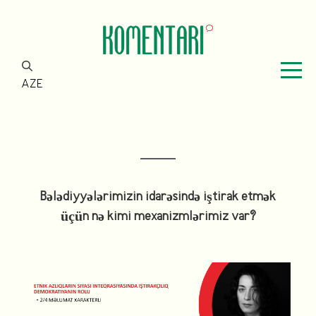
AZE
Bələdiyyələrimizin idarəsində iştirak etmək
üçün nə kimi mexanizmlərimiz var?