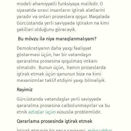
modeli əhəmiyyətli funksiyaya malikdir. O
siyasətdə sıravi insanların iştirak alətlərini
yaradır və onları proseslərə qoşur. Məqalədə
Gürcüstanda yerli səviyyədə iştirakın nə kimi
şəkilləri olduğunu görəcəyik.
Bu mövzu ilə niyə maraqlanmalıyam
?
Demokratiyanın daha yaxşı fəaliyyət
göstərməsi üçün, hər bir vətəndaşın
qəraralma prosesinə qoşulmaq imkanı
olmalıdır. Bunun üçün, həmin proseslərdə
iştirak etmək üçün qanunun bizə nə kimi
mexanizmlər təklif etdiyini yaxşı bilməliyik.
Rəyimiz
Gürcüstanda vətəndaşlar yerli səviyyədə
qəraralma prosesinə cəlbolunmayırlar və bu
etnik
azlıqlar üçün
xüsusilə problemlidir.
Qərarlama prosesində iştirak etmək
İştirak etməyin bir neçə səviyyəsi
mövcuddur
: