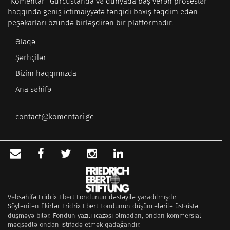
“Komentar” Gürcüstanda və dünyada baş verən proseslər
haqqında geniş ictimaiyyətə tənqidi baxış təqdim edən
peşəkarları özündə birləşdirən bir platformadır.
Əlaqə
Şərhçilər
Bizim haqqımızda
Ana səhifə
contact@komentari.ge
Vebsəhifə Fridrix Ebert Fondunun dəstəyilə yaradılmışdır.
Söylənilən fikirlər Fridrix Ebert Fondunun düşüncələrilə üst-üstə
düşməyə bilər. Fondun yazılı icazəsi olmadan, ondan kommersial
məqsədlə ondan istifadə etmək qadağandır.