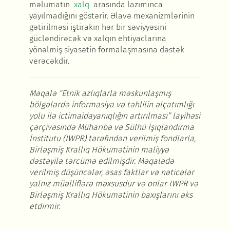
məlumatın
xalq
arasında lazımınca
yayılmadığını göstərir. Əlavə mexanizmlərinin
gətirilməsi iştirakın hər bir səviyyəsini
gücləndirəcək və xalqın ehtiyaclarına
yönəlmiş siyasətin formalaşmasına dəstək
verəcəkdir.
Məqalə “Etnik azlıqlarla məskunlaşmış
bölgələrdə informasiya və təhlilin əlçatımlığı
yolu ilə ictimaidayanıqlığın artırılması” layihəsi
çərçivəsində Müharibə və Sülhü İşıqlandırma
İnstitutu (IWPR)
tərəfindən verilmiş fondlarla,
Birləşmiş Krallıq Hökumətinin maliyyə
dəstəyilə tərcümə edilmişdir.
Mə
qalə
də
verilmiş düşüncələr,
əsas faktlar
və nəticələr
yalnız müəlliflərə məxsusdur və onlar IWPR və
Birləşmiş Krallıq Hökumətinin baxışlarını əks
etdirmir.