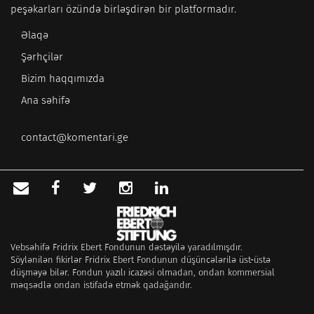
peşəkarları özündə birləşdirən bir platformadır.
Əlaqə
Şərhçilər
Bizim haqqımızda
Ana səhifə
contact@komentari.ge
Vebsəhifə Fridrix Ebert Fondunun dəstəyilə yaradılmışdır.
Söylənilən fikirlər Fridrix Ebert Fondunun düşüncələrilə üst-üstə
düşməyə bilər. Fondun yazılı icazəsi olmadan, ondan kommersial
məqsədlə ondan istifadə etmək qadağandır.