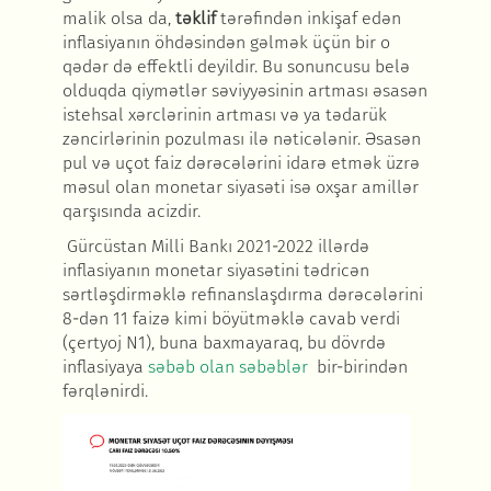
malik olsa da,
təklif
tərəfindən inkişaf edən
inflasiyanın öhdəsindən gəlmək üçün bir o
qədər də effektli deyildir. Bu sonuncusu belə
olduqda qiymətlər səviyyəsinin artması əsasən
istehsal xərclərinin artması və ya tədarük
zəncirlərinin pozulması ilə nəticələnir. Əsasən
pul və uçot faiz dərəcələrini idarə etmək üzrə
məsul olan monetar siyasəti isə oxşar amillər
qarşısında acizdir.
Gürcüstan Milli Bankı 2021-2022 ill
ərdə
inflasiyanın monetar siyasətini tədricən
sərtləşdirməklə refinanslaşdırma dərəcələrini
8-d
ən
11 faiz
ə kimi böyütməklə cavab verdi
(çertyoj N1), buna baxmayaraq, bu dövrd
ə
inflasiyaya
s
əbəb olan səbəblər
bir-birind
ən
fərqlənirdi.