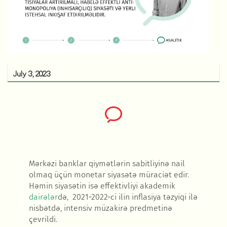
July 3, 2023
M
ərkəzi banklar qiymətlərin sabitliyinə nail
olmaq üçün monetar siyasətə müraciət edir.
Həmin siyasətin isə effektivliyi akademik
dair
ələr
d
ə
, 2021-2022-ci ilin inflasiya təzyiqi ilə
nisbətdə, intensiv müzakirə predmetinə
çevrildi.