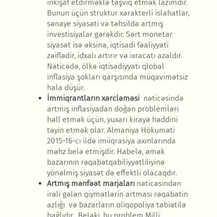
inkişaf etdirm
əklə təşviq etmək lazımdır.
Bunun üçün struktur xarakterli islahatlar,
sənaye siyasəti və təhsildə artmış
investisiyalar gərəkdir. Sərt monetar
siyasət isə əksinə, iqtisadi fəaliyyəti
zəiflədir, idxalı artırır və ixracatı azaldır.
Nəticədə, ölkə iqtisadiyyatı qlobal
inflasiya şokları qarşısında müqavimətsiz
hala düşür.
İmmiqrantların x
ərcləməsi
n
əticəsində
artmış inflasiyadan doğan problemləri
həll etmək üçün, yuxarı kirayə həddini
təyin etmək olar. Almaniya Hökuməti
2015-16-cı ild
ə imiiqrasiya axınlarında
məhz belə etmişdir. Habelə, əmək
bazarının rəqabətqabiliyyətliliyinə
yönəlmiş siyasət də effektli olacaqdır.
Artmış m
ənfəət marjaları
n
əticəsindən
irəli gələn qiymətlərin artması rəqabətin
azlığı və bazarların oliqopoliya təbiətilə
bağlıdır.
Bel
əki, bu problem Milli