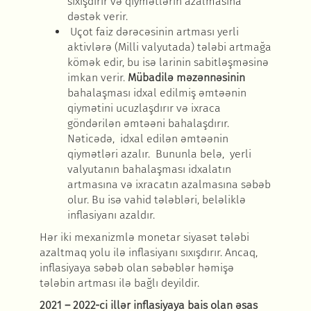
sıxışdırır və qiymətlərin azalmasına
dəstək verir.
Uçot faiz d
ərəcəsinin artması yerli
aktivlərə
(Milli valyutada) t
ələbi artmağa
kömək edir, bu isə larinin sabitləşməsinə
imkan verir.
Mübadi
lə məzənnəsinin
bahalaşması idxal edilmiş
əmtəənin
qiymətini ucuzlaşdırır və ixraca
göndərilən əmtəəni bahalaşdırır.
Nəticədə, idxal edilən əmtəənin
qiymətləri azalır. Bununla belə, yerli
valyutanın bahalaşması idxalatın
artmasına və ixracatın azalmasına səbəb
olur. Bu isə vahid tələbləri, beləliklə
inflasiyanı azaldır.
H
ər iki mexanizmlə monetar siyasət tələbi
azaltmaq yolu ilə inflasiyanı sıxışdırır. Ancaq,
inflasiyaya səbəb olan səbəblər həmişə
tələbin artması ilə bağlı deyildir.
2021 – 2022-ci ill
ər inflasiyaya bais olan əsas