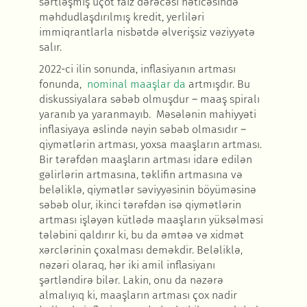
sərtləşmiş uçot faiz dərəcəsi nəticəsində
məhdudlaşdırılmış kredit, yerliləri
immiqrantlarla nisbətdə əlverişsiz vəziyyətə
salır.
2022-ci ilin sonunda, inflasiyanın artması
fonunda,
nominal maaşlar da
artmışdır. Bu
diskussiyalara s
əbəb olmuşdur – maaş spiralı
yaranıb ya yaranmayıb. Məsələnin mahiyyəti
inflasiyaya əslində nəyin səbəb olmasıdır
–
qiym
ətlərin artması, yoxsa maaşların artması.
Bir tərəfdən maaşların artması idarə edilən
gəlirlərin artmasına, təklifin artmasına və
beləliklə, qiymətlər səviyyəsinin böyüməsinə
səbəb olur, ikinci tərəfdən isə qiymətlərin
artması işləyən kütlədə maaşların yüksəlməsi
tələbini qaldırır ki, bu da əmtəə və xidmət
xərclərinin çoxalması deməkdir. Beləliklə,
nəzəri olaraq, hər iki amil inflasiyanı
şərtləndirə bilər. Lakin, onu da nəzərə
almalıyıq ki, maaşların artması çox nadir