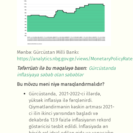
M
ənbə:
Gürcüstan Milli Bankı:
https://analytics.nbg.gov.ge/views/MonetaryPolicyRat
T
əfərrüatı ilə bu məqaləyə baxın
:
Gürcüstanda
inflasiyaya s
əbəb olan səbəblər
Bu mövzu m
əni niyə maraqlandırmalıdır
?
Gürcüstanda, 2021-2022-ci ill
ərdə,
yüksək inflasiya ilə fərqlənirdi.
Qiymətləndirmənin kəskin artması
2021-
ci ilin ikinci yarısından başladı v
ə
dekabrda 13.9 faizlə inflasiyanın rekord
göstəricisi təsbit edildi. İnflasiyada ən
böyük rol idxal edilən qida və yanacağın