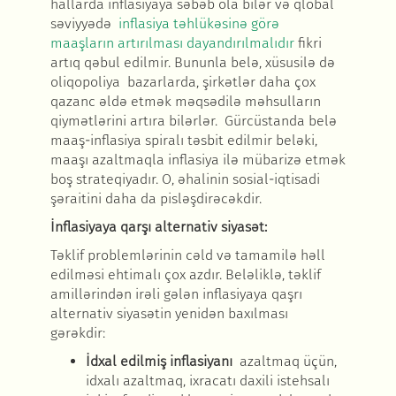
hallarda inflasiyaya səbəb ola bilər və qlobal
səviyyədə
inflasiya t
əhlükəsinə görə
maaşların artırılması dayandırılmalıdır
fikri
artıq q
əbul edilmir. Bununla belə, xüsusilə də
oliqopoliya bazarlarda, şirkətlər daha çox
qazanc əldə etmək məqsədilə məhsulların
qiymətlərini artıra bilərlər. Gürcüstanda belə
maaş-inflasiya spiralı təsbit edilmir beləki,
maaşı azaltmaqla inflasiya ilə mübarizə etmək
boş strateqiyadır. O, əhalinin sosial-iqtisadi
şəraitini daha da pisləşdirəcəkdir.
İnflasiyaya qarşı alternativ siyas
ət
:
T
əklif problemlərinin cəld və tamamilə həll
edilməsi ehtimalı çox azdır. Beləliklə, təklif
amillərindən irəli gələn inflasiyaya qaşrı
alternativ siyasətin yenidən baxılması
gərəkdir
:
İdxal edilmiş inflasiyanı
azaltmaq üçün,
idxalı azaltmaq, ixracatı daxili istehsalı