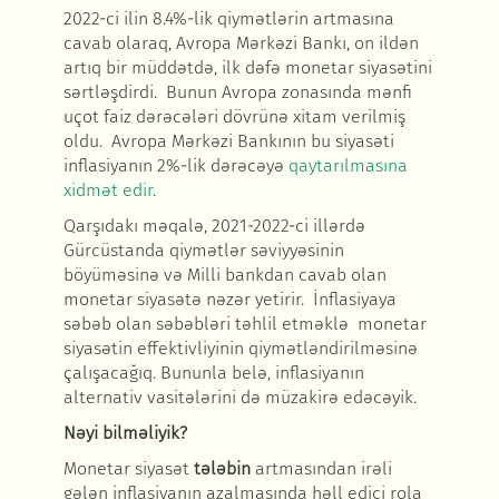
2022-ci ilin 8.4%-lik qiym
ətlərin artmasına
cavab olaraq, Avropa Mərkəzi Bankı, on ildən
artıq bir müddətdə, ilk dəfə monetar siyasətini
sərtləşdirdi. Bunun Avropa zonasında mənfi
uçot faiz dərəcələri dövrünə xitam verilmiş
oldu. Avropa Mərkəzi Bankının bu siyasəti
inflasiyanın 2%-lik dərəcəyə
qaytarılmasına
xidm
ət edir
.
Qarşıdakı m
əqalə,
2021-2022-ci ill
ərdə
Gürcüstanda qiymətlər səviyyəsinin
böyüməsinə və Milli bankdan cavab olan
monetar siyasətə nəzər yetirir.
İnflasiyaya
s
əbəb olan səbəbləri təhlil etməklə monetar
siyasətin effektivliyinin qiymətləndirilməsinə
çalışacağıq. Bununla belə, inflasiyanın
alternativ vasitələrini də müzakirə edəcəyik.
N
əyi bilməliyik
?
Monetar siyas
ət
tələbin
artmasından irəli
gələn inflasiyanın azalmasında həll edici rola