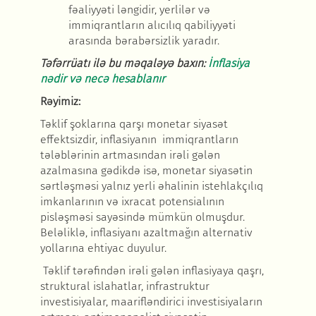
fəaliyyəti ləngidir, yerlilər və
immiqrantların alıcılıq qabiliyyəti
arasında bərabərsizlik yaradır.
T
əfərrüatı ilə bu məqaləyə baxın
:
İnflasiya
n
ədir və necə hesablanır
R
əyimiz
:
T
əklif şoklarına qarşı monetar siyasət
effektsizdir, inflasiyanın immiqrantların
tələblərinin artmasından irəli gələn
azalmasına gədikdə isə, monetar siyasətin
sərtləşməsi yalnız yerli əhalinin istehlakçılıq
imkanlarının və ixracat potensialının
pisləşməsi sayəsində mümkün olmuşdur.
Beləliklə, inflasiyanı azaltmağın alternativ
yollarına ehtiyac duyulur.
T
əklif tərəfindən irəli gələn inflasiyaya qaşrı,
struktural islahatlar, infrastruktur
investisiyalar, maarifləndirici investisiyaların