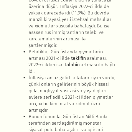
üzərinə düşür. İnflasiya
2022-ci ild
ə də
yüksək dərəcədə idi
(11.9%). Bu dövrd
ə
mənzil kirayəsi, yerli istehsal məhsulları
və xidmətlər xüsusilə bahalaşdı. Bu isə
əsasən rus immiqrantların tələbi və
xərcləmələrinin artması ilə
şərtlənmişdir.
Bel
əliklə, Gürcüstanda qiymətlərin
artması
2021-ci ild
ə
t
əklifin
azalması,
2022-ci ild
ən isə
t
ələbin
artması il
ə bağlı
idi.
İnflasiya
ən az gəlirli ailələrə ziyan vurdu,
çünki onların gəlirlərinin böyük hissəsi
qida, nəqliyyat vasitəsi və yaşadıqları
evlərə sərf edilir.
2021-ci ild
ən qiymətlər
ən çox bu kimi mal və xidmət üzrə
artmışdır.
Bunun fonunda, Gürcüstan Milli Bankı
t
ərəfindən sərtləşdirilmiş monetar
siyasət pulu bahalaşdırır və iqtisadi