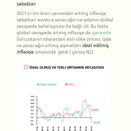
səbəblər
:
2021-ci ilin ikinci yarısından artmış inflasiya
s
əbəbləri əvvəlcə yanacağın və qidanın qlobal
səviyyədə bahalaşması ilə bağlı idi. Bu fakta
qlobal səviyyədə artmış inflasiya da
işar
ə edir
.
Gürcüstanın idxalatdan asılı ölk
ə olması, qida
və yanacağın artmış qiymətləri
idxal edilmiş
inflasiya
simasında g
əldi
( çeryoj N2).