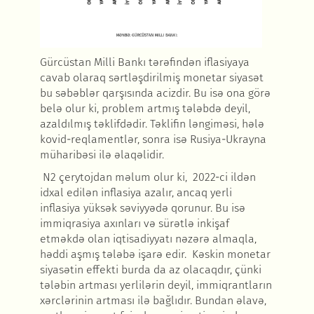
Gürcüstan Milli Bankı t
ərəfindən iflasiyaya
cavab olaraq sərtləşdirilmiş monetar siyasət
bu səbəblər qarşısında acizdir. Bu isə ona görə
belə olur ki, problem artmış tələbdə deyil,
azaldılmış təklifdədir. Təklifin ləngiməsi, hələ
kovid-reqlamentlər, sonra isə Rusiya-Ukrayna
müharibəsi ilə əlaqəlidir.
N2 çerytojdan m
əlum olur ki,
2022-ci ild
ən
idxal edilən inflasiya azalır, ancaq yerli
inflasiya yüksək səviyyədə qorunur. Bu isə
immiqrasiya axınları və sürətlə inkişaf
etməkdə olan iqtisadiyyatı nəzərə almaqla,
həddi aşmış tələbə işarə edir.
K
əskin monetar
siyasətin effekti burda da az olacaqdır, çünki
tələbin artması yerlilərin deyil, immiqrantların
xərclərinin artması ilə bağlıdır. Bundan əlavə,