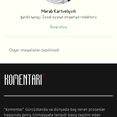
Merab Kartvelişvili
Şərikli təsisçi, Sosial siyasət istiqaməti redaktoru
Bioqrafiya
Oxşar məqalələr tapılmadı
“Komentar” Gürcüstanda və dünyada baş verən proseslər
haqqında geniş ictimaiyyətə tənqidi baxış təqdim edən