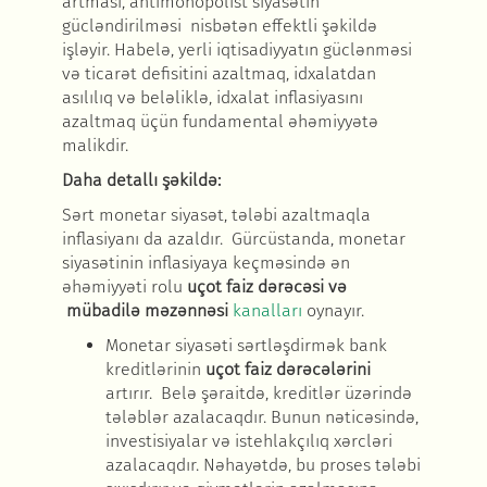
artması, antimonopolist siyasətin
gücləndirilməsi nisbətən effektli şəkildə
işləyir. Habelə, yerli iqtisadiyyatın güclənməsi
və ticarət defisitini azaltmaq, idxalatdan
asılılıq və beləliklə, idxalat inflasiyasını
azaltmaq üçün fundamental əhəmiyyətə
malikdir.
Daha detallı ş
əkildə
:
S
ərt monetar siyasət, tələbi azaltmaqla
inflasiyanı da azaldır. Gürcüstanda, monetar
siyasətinin inflasiyaya keçməsində ən
əhəmiyyəti rolu
uçot faiz d
ərəcəsi
v
ə
mübadil
ə məzənnəsi
kanalları
oynayır
.
Monetar siyas
əti sərtləşdirmək bank
kreditlərinin
uçot faiz dərəcələrini
artırır.
Bel
ə şəraitdə
, kreditl
ər üzərində
tələblər azalacaqdır. Bunun nəticəsində,
investisiyalar və istehlakçılıq xərcləri
azalacaqdır. Nəhayətdə, bu proses tələbi