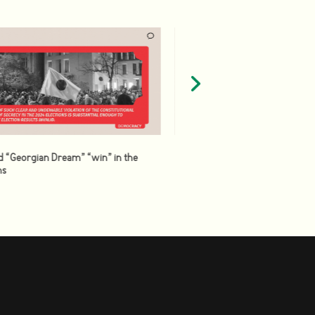
d “Georgian Dream” “win” in the
ns