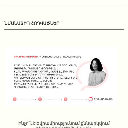
ՆՄԱՆԱՏԻՊ ՀՈԴՎԱԾՆԵՐ
Ինչո՞ւ է Եվրամիությունում քննարկվում