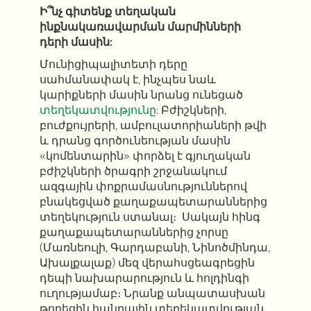
Ի՞նչ գիտենք տեղական
ինքնակառավարման մարմինների
դերի մասին:
Մունիցիպալիտետի դերը
սահմանափակ է, ինչպես նաև
կարիքների մասին նրանց ունեցած
տեղեկատվությունը:
Բժիշկների,
բուժքույրերի, ամբուլատորիաների թվի
և դրանց գործունեության մասին
«կոմենտարին» փորձել է գյուղական
բժիշկների ծրագրի շրջանակում
ազգային փոքրամասնություններով
բնակեցված քաղաքապետարաններից
տեղեկություն ստանալ։ Սակայն հինգ
քաղաքապետարաններից չորսը
(Մառնեուլի, Գարդաբանի, Նինոծմինդա,
Ախալքալաք) մեզ վերահսցեագրեցին
դեպի նախարարություն և հոլդինգի
ուղությամաբ։ Նրանք անպատասխան
թողեցին հանրային տեղեկատվության