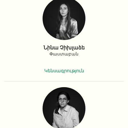
Նինա Չիխլաձե
Փաստաբան
Կենսագրություն