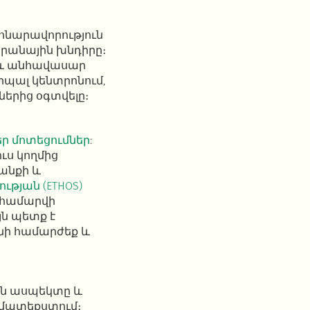
նարավորություն
արանային խնդիրը։
ր և անհավասար
ցիպալ կենտրոնում,
ներից օգտվելը։
ր մոտեցումներ
:
ւս կողմից
յանքի և
թյան (ETHOS)
 համարվի
յն պետք է
նի համարժեք և
ան ասպեկտը և
ամատեքստում։