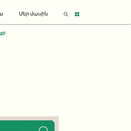
ա
Մեր մասին
նքի