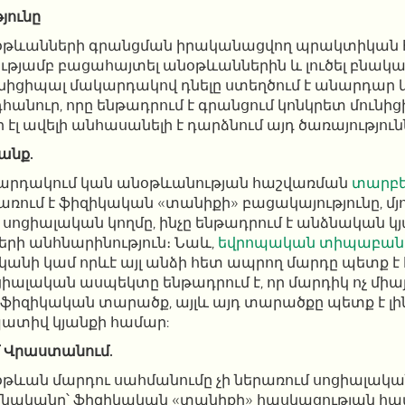
յունը
թևանների գրանցման իրականացվող պրակտիկան հ
ությամբ բացահայտել անօթևաններին և լուծել բնակ
ւնիցիպալ մակարդակով դնելը ստեղծում է անարդա
դհանուր, որը ենթադրում է գրանցում կոնկրետ մունի
լ ավելի անհասանելի է դարձնում այդ ծառայություն
անք.
արդակում կան անօթևանության հաշվառման
տարբե
առում է ֆիզիկական «տանիքի» բացակայությունը, մյո
 սոցիալական կողմը, ինչը ենթադրում է անձնական կ
երի անհնարինություն։ Նաև,
եվրոպական տիպաբանու
կանի կամ որևէ այլ անձի հետ ապրող մարդը պետք է
ցիալական ասպեկտը ենթադրում է, որ մարդիկ ոչ միա
 ֆիզիկական տարածք, այլև այդ տարածքը պետք է լի
ատիվ կյանքի համար:
մ Վրաստանում.
թևան մարդու սահմանումը չի ներառում սոցիալակ
իմնականը՝ ֆիզիկական «տանիքի» հասկացության հ