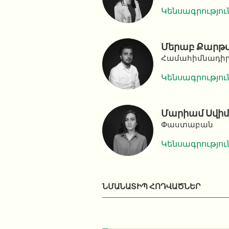
Կենսագրությու
Մերաբ Քարթվե
Համահիմնադիր,
Կենսագրությու
Մարիամ Սվիմ
Փաստաբան
Կենսագրությու
ՆՄԱՆԱՏԻՊ ՀՈԴՎԱԾՆԵՐ