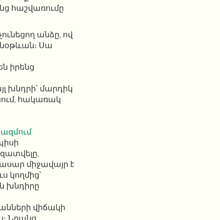
նց հաշվառումը
ունեցող անձը, ով
նօթևան։ Սա
են իրենց
լ խնդրի՝ մարդիկ
ում, հակառակ
կազմում
պիսի
զատվելը,
վասար միջավայր է
ս կողմից՝
ն խնդիրը
անների վիճակի
ն։ Նրանց