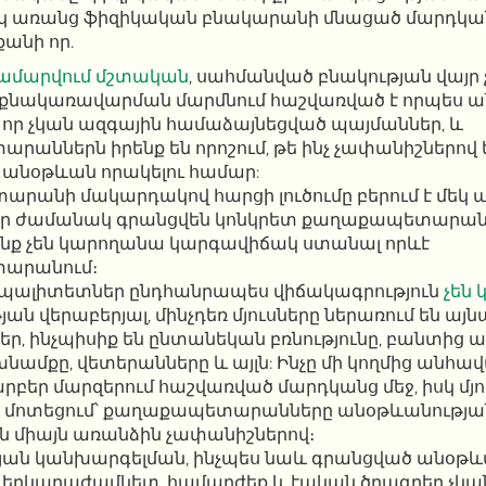
նիսկ առանց ֆիզիկական բնակարանի մնացած մարդկա
քանի որ.
համարվում մշտական
, սահմանված բնակության վայր չ
քնակառավարման մարմնում հաշվառված է որպես ա
, որ չկան ազգային համաձայնեցված պայմաններ, և
աններն իրենք են որոշում, թե ինչ չափանիշներով 
 անօթևան որակելու համար:
անի մակարդակով հարցի լուծումը բերում է մեկ այ
ար ժամանակ գրանցվեն կոնկրետ քաղաքապետարան
անք չեն կարողանա կարգավիճակ ստանալ որևէ
արանում։
ցիպալիտետներ ընդհանրապես վիճակագրություն
չեն 
ան վերաբերյալ, մինչդեռ մյուսները ներառում են այն
, ինչպիսիք են ընտանեկան բռնությունը, բանտից ա
նամքը, վետերանները և այլն: Ինչը մի կողմից անհա
րբեր մարզերում հաշվառված մարդկանց մեջ, իսկ մյու
մոտեցում՝ քաղաքապետարանները անօթևանությա
ն միայն առանձին չափանիշներով։
յան կանխարգելման, ինչպես նաև գրանցված անօթև
 երկարաժամկետ, համարժեք և էական ծրագրեր չկա