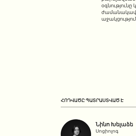
օգնությունը
ժամանակավո
աջակցությու
ՀՈԴՎԱԾԸ ՊԱՏՐԱՍՏՎԱԾ Է
Նինո Խելաձե
Սոցիոլոգ