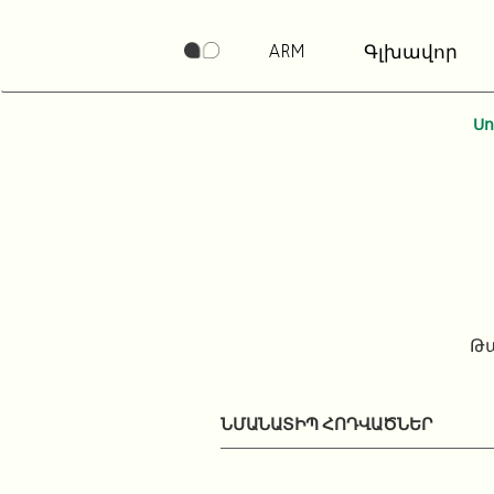
ARM
Գլխավոր
Ս
Թա
ՆՄԱՆԱՏԻՊ ՀՈԴՎԱԾՆԵՐ