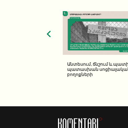
անային
Անտեսում, ճնշում և պատի
կանության ճգնաժամ
պատասխան սոցիալակա
նում
բողոքների