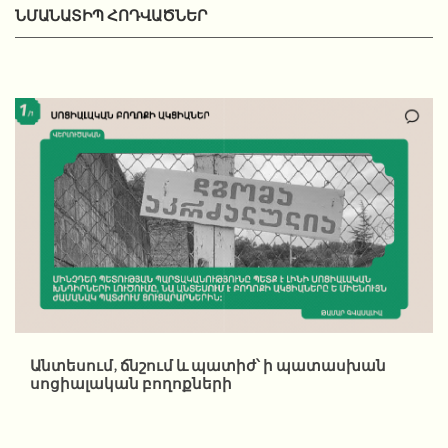
ՆՄԱՆԱՏԻՊ ՀՈԴՎԱԾՆԵՐ
Անտեսում, ճնշում և պատիժ՝ ի պատասխան
սոցիալական բողոքների