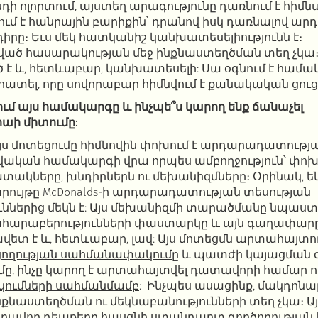
դի ոլորտում, այստեղ արագությունը դառնում է հիմ
ում է հանրային բարիքին՝ դրանով իսկ դառնալով 
րը։ Եւս մեկ հատկանիշ կանխատեսելիությունն է։
ած հասարակության մեջ ինքնաստեղծման տեղ չկա։ 
 և, հետևաբար, կանխատեսելի: Սա օգնում է համա
հատել, որը սովորաբար հիմնվում է քանակական ցուց
նում այս համակարգը և ինչպե՞ս կարող ենք ճանաչել
աի միտումը:
ս մոտեցումը հիմնովին փոխում է արդարադատության
ավական համակարգի վրա որպես ամբողջություն՝ փոխ
կները, խնդիրներն ու մեխանիզմները։ Օրինակ, ենթ
րույթը
McDonalds-ի արդարադատության տեսության
ններից մեկն է: Այս մեխանիզմի տարածմանը նպաստ
հարաբերությունների փաստարկը և այն գաղափարը, ո
ավետ է և, հետևաբար, լավ: Այս մոտեցմն արտահայտում
ցողության սահմանափակումը
և պատժի կայացման 
, ինչը կարող է արտահայտվել դատավորի համար
ո
կումների սահմանմամբ
: Ինչպես ասացինք, մակդոն
քնաստեղծման ու մեկնաբանությունների տեղ չկա։ 
նարավոր դեպքերը հասցնի ստանդարտ գործողության