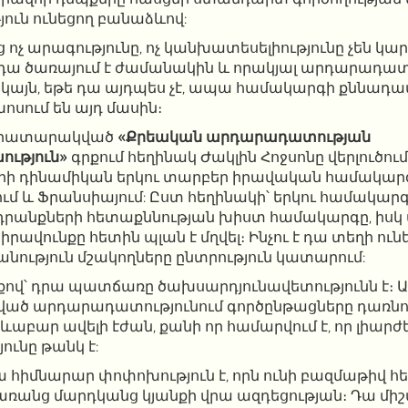
ուն ունեցող բանաձևով:
 ոչ արագությունը, ոչ կանխատեսելիությունը չեն կա
դա ծառայում է ժամանակին և որակյալ արդարադատ
այն, եթե դա այդպես չէ, ապա համակարգի քննադ
սում են այդ մասին։
 հրատարակված
«Քրեական արդարադատության
ւթյուն»
գրքում հեղինակ Ժակլին Հոջսոնը վերլուծում
րի դինամիկան երկու տարբեր իրավական համակարգ
սում և Ֆրանսիայում: Ըստ հեղինակի՝ երկու համակարգ
ղադրանքների հետաքննության խիստ համակարգը, իս
ավունքը հետին պլան է մղվել։ Ինչու է դա տեղի ունե
նություն մշակողները ընտրություն կատարում:
ով՝ դրա պատճառը ծախսարդյունավետությունն է։ Ավ
ած արդարադատությունում գործընթացները դառնու
աբար ավելի էժան, քանի որ համարվում է, որ լիարժ
ւնը թանկ է:
հիմնարար փոփոխություն է, որն ունի բազմաթիվ հե
առանց մարդկանց կյանքի վրա ազդեցության։ Դա միշտ 