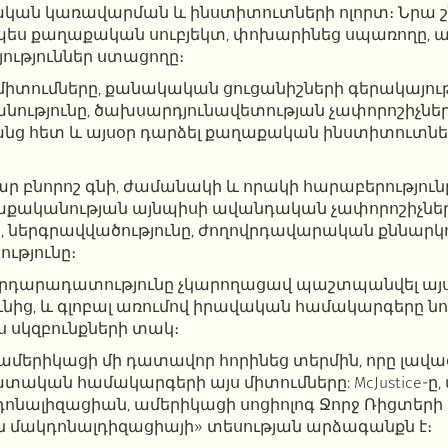
կան ​​կառավարման և ինստիտուտների ոլորտ։ Նրա շ
պես քաղաքական սուբյեկտ, փոխարինեց սպառողը, այ
ություններ ստացողը։
միտումները, քանակական ցուցանիշների գերակայությ
նությունը, ծախսարդյունավետության չափորոշիչնե
անց հետ և այսօր դարձել քաղաքական ինստիտուտ
ր բնորոշ գնի, ժամանակի և որակի հարաբերությունը
քականության այնպիսի ավանդական չափորոշիչներ,
, ներգրավվածությունը, ժողովրդավարական քննարկո
ւթյունը։
րդարադատությունը չկարողացավ պաշտպանվել այ
նից, և գլոբալ առումով իրավական համակարգերը նո
 սկզբունքների տակ։
ամերիկացի մի դատավոր հորինեց տերմին, որը լավա
տական ​​համակարգերի այս միտումները: McJustice-ը, 
նալիզացիան, ամերիկացի սոցիոլոգ Ջորջ Ռիցտերի
 մակդոնալդիզացիայի» տեսության արձագանքն է։