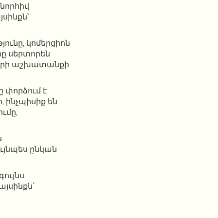
նորհիվ
սինքն՝
ունը, կոմերցիոն
րը սերտորեն
ների աշխատանքի
 փորձում է
 ինչպիսիք են
ւմը,
ս
ւյնպես ընկան
գույնս
այսինքն՝