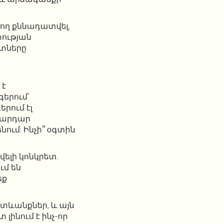
րող քննադատվել,
ության
ատները
 է
երում՝
երում էլ
կ արդար
նում: Ինչի՞ օգտին
ելի կոնկրետ.
մ են
եք
տևանքներ, և այն
լինում է ինչ-որ