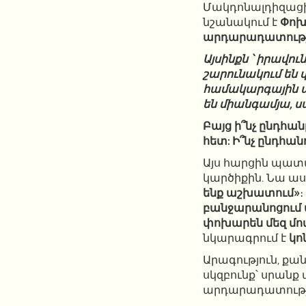
Մակդոնալդիզացի
նշանակում է
Փոխ
արդարադատությ
Այսինքն ՝ իրավ
շարունակում են 
համակարգային պա
են միանգամյա, ս
Բայց ի՞նչ ընդհա
հետ: Ի՞նչ ընդհա
Այս հարցին պա
կարծիքին. Նա ասո
ենք աշխատում»
բանջարանոցում ա
փոխարեն մեզ մո
նկարագրում է
կո
Արագություն, քա
սկզբունք՝ սրանք
արդարադատությո