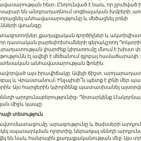
ավասարության հետ։ Ընդունված է նաև, որ չլուծվա
սաբար են անդրադառնում սոցիալական խմբերի, առո
խորացնել անհավասարությունը և մեծացնել բռնի
նների վտանգը:
 հետազոտողներ, քաղաքական գործիչներ և ակտիվիստ
 որ դատական բարեփոխումների գերակշռող Դոկտրի
արադատության լիարժեք կիրառումը մնում է խիստ փո
ությունն էլ ավելի է մեծանում գլոբալ համաճարակի
նտեսական անհավասարության ֆոնին:
նավորված այս իրավիճակը: Ավելի ճիշտ, արդարադատ
ոբալ և Վրաստանում։ Ինչպիսի՞ն պետք է լինի մեր 
ին: Այս հարցերին կփորձենք պատասխանել այսօրվ
ք սննդի արդյունաբերությունից։ Դիտարկենք Մակդոնա
ան միջև կապը:
այի տեսություն
ավտոմատացումը, արագությունը և ծախսերի արդյու
եկել սպասարկման ոլորտից, ներառյալ սննդի արդյունա
ել են նաև հանրային քաղաքականության մեջ: Այս տ