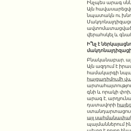
Ինչպես արագ սնն
Այն հավասարեցվ
նպատակն ու խնդի
Մակդոնալդիզացվ
ավտոմատացված է
վերահսկել և գնա
Ի՞նչ է ներկայաց
մակդոնալդիզացի
Բնականաբար, այ
Այն ազդում է իր
համակարգի նպատա
հայցադիմումի վա
արտահայտությու
գնի և որակի փոխ
արագ է, արդյուն
դատավորի
հայե
ստանդարտացումը
այլ սահմանափա
պայմաններում ին
պետք է բոլոր հ