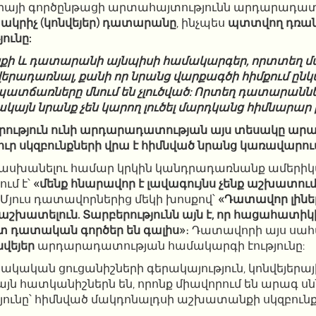
այի գործընթացի արտահայտությունն արդարադատ
ակրիչ (
կոնվեյեր
) դատարանը
, ինչպես
պտտվող դռա
ունը:
ունքի և դատարանի այնպիսի համակարգեր, որտտեղ 
վերադառնալ, քանի որ նրանց վարքագծի հիմքում ընկ
տճառները մնում են չլուծված: Որտեղ դատարաններ
ակայն նրանք չեն կարող լուծել մարդկանց հիմնարար 
նրություն ունի արդարադատության այս տեսակը արա
նուր սկզբունքների վրա է հիմնված նրանց կառավարու
տասխանելու համար կրկին կանդրադառնանք ամերի
ւմ է՝
«մենք հնարավոր է լավագույնս չենք աշխատու
։ Մյուս դատավորներից մեկի խոսքով՝
«Դատավոր լինել
շխատելուն. Տարբերությունն այն է, որ հացահատի
տ դատական գործեր են գալիս»
։ Դատավորի այս սահ
նվեյեր
արդարադատության համակարգի էությունը:
նակական ցուցանիշների գերակայություն, կոնվեյե
 այն հատկանիշներն են, որոնք միավորում են արագ ս
ւնը՝ հիմնված մակդոնալդսի աշխատանքի սկզբունք