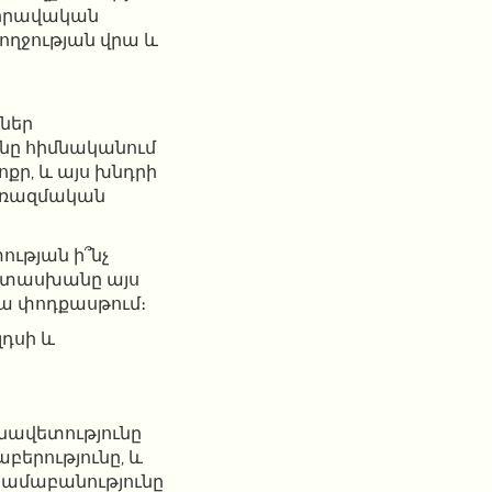
ծ իրավական
ղջության վրա և
ներ
նը հիմնականում
քր, և այս խնդրի
, ռազմական
ության ի՞նչ
պատասխանը այս
ա փոդքասթում։
լդսի և
նավետությունը
բերությունը, և
րամաբանությունը