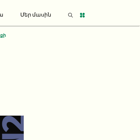
ա
Մեր մասին
նքի