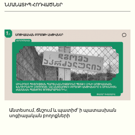
ՆՄԱՆԱՏԻՊ ՀՈԴՎԱԾՆԵՐ
Անտեսում, ճնշում և պատիժ՝ ի պատասխան
սոցիալական բողոքների