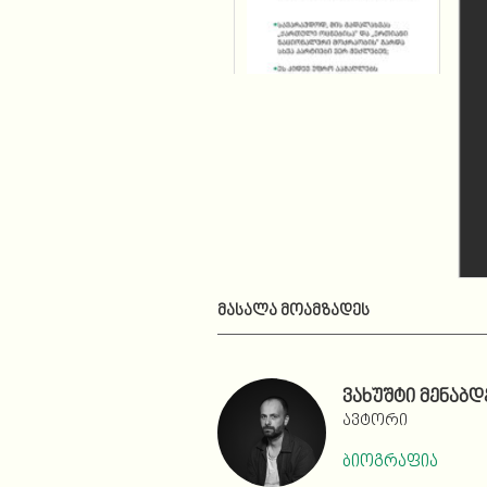
ᲛᲐᲡᲐᲚᲐ ᲛᲝᲐᲛᲖᲐᲓᲔᲡ
ვახუშტი მენაბდ
ავტორი
ბიოგრაფია