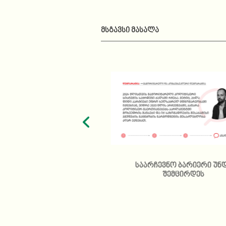
ᲛᲡᲒᲐᲕᲡᲘ ᲛᲐᲡᲐᲚᲐ
რის ანტიდემოკრატიული
საარჩევნო ბარიერი უნ
რი გავლენის შესახებ
შემცირდეს
კანოპროექტები?