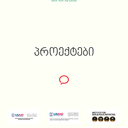
ბიოგრაფია
ᲞᲠᲝᲔᲥᲢᲔᲑᲘ