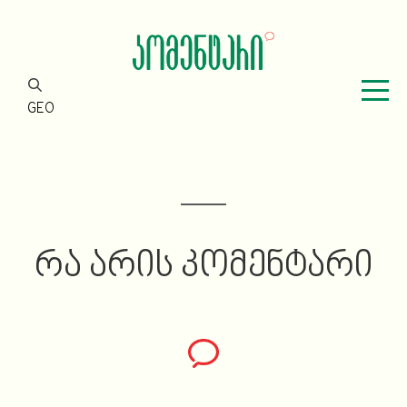
GEO
ᲠᲐ ᲐᲠᲘᲡ ᲙᲝᲛᲔᲜᲢᲐᲠᲘ