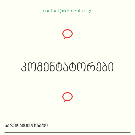
contact@komentari.ge
ᲙᲝᲛᲔᲜᲢᲐᲢᲝᲠᲔᲑᲘ
ᲡᲐᲠᲔᲓᲐᲥᲪᲘᲝ ᲡᲐᲑᲭᲝ