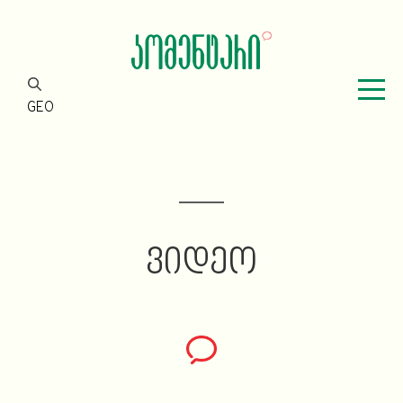
GEO
ᲕᲘᲓᲔᲝ