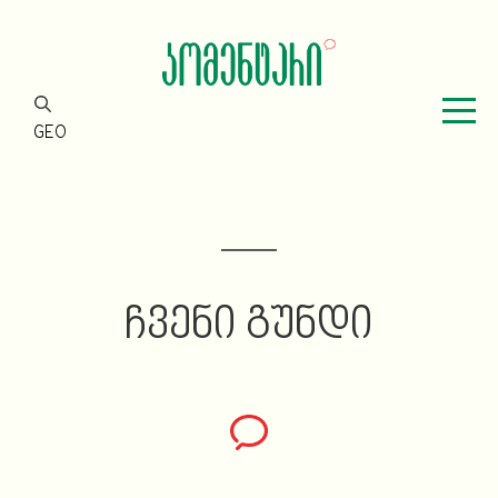
GEO
ᲩᲕᲔᲜᲘ ᲒᲣᲜᲓᲘ