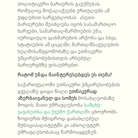
პოლიტიკური ბარიე
რ
ის
გაუქმებას,
რომე
ლ
იც
მოქალაქეებს
ურთულებს
ამ
უფლებით სარგებლობას
.
ასეთი
ბარიერ
ებ
ი შეიძლება იყოს სასამართლო
ხარჯები, სამართალწარმოების ენ
ა
,
იურიდიული
დახმარების არქონა
და სხვა.
სტატიების
ამ
ციკლში,
მართლმსაჯულების
ხელმისაწვდომობაზე
და
ეთნიკური
უმცირესობებისთვის არსებულ
ბარიერებზე ვისაუბრებთ.
რატომ უნდა მაინტერესებდეს ეს თემა?
საქართველოში ეთნიკური უმცირესობების
ყველაზე დიდი წილი
ეთნიკურად
აზერბაიჯანელ და სომეხ
მოსახლეობაზე
მოდის. მათი უმრავლესობა
სამცხე-
ჯავახეთსა და ქვემო ქართლში
ცხოვრობს.
ზოგიერთ მჭიდროდ დასახლებულ
მუნიციპალიტეტში კი აბსოლუტურ
უმრავლესობასაც წარმოადგენენ.