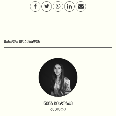
ᲛᲐᲡᲐᲚᲐ ᲛᲝᲐᲛᲖᲐᲓᲔᲡ
ნინა ჩიხლაძე
ავტორი