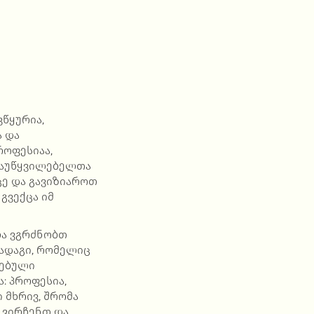
ვწყურია,
ა და
როფესიაა,
 დაუწყვილებელთა
ცე და გავიზიაროთ
გვექცა იმ
ელა ვგრძნობთ
იადაგი, რომელიც
რებული
: პროფესია,
ი მხრივ, შრომა
 ვირჩენთ და