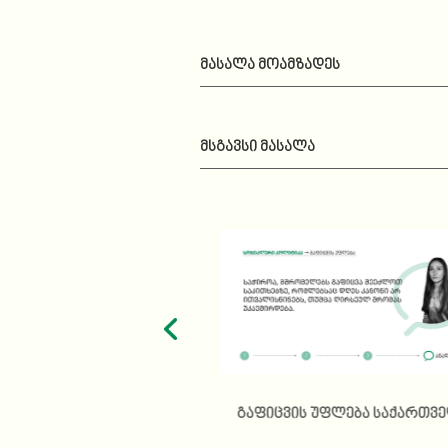
ᲛᲐᲡᲐᲚᲐ ᲛᲝᲐᲛᲖᲐᲓᲔᲡ
ᲛᲡᲒᲐᲕᲡᲘ ᲛᲐᲡᲐᲚᲐ
აფრთხეს წარმოშობს
გაფიცვის უფლება საქართვ
ლი თამაშების ბიზნესის