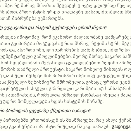
თ. მეორე მხრივ, შრომით შეგვაქვს ყოველდღიურად წვლილ
რსებოთ. პროტესტის ურყევ ნიადაგზე დასაფუძნებლად ს
სთან მიბრუნება გვმართებს.
შე ვდგავართ და რატომ გვჭირდება ერთმანეთი?
ჭირდება იმიტომაც, რომ უკანონო ძალადობაზე დამყარებუ
ით გვიპირებს მოგუდვას. ერთი მხრივ, რეჟიმს სურს, შე
ოს და, ასტრონომიული ჯარიმების დაწესებით, უძვირესი
ლემენტარული გამოვლინებები. მეორე მხრივ, საჯარო სამ
ნონმდებლობაში შეტანილი ცვლილებებით რეჟიმი აპირე
 შორის დაძრული პროტესტი. საჯარო მოხელე მისთვის ო
ზე დასმული ზემდგომის პირისპირ ისეთივე დაუცველი უნდ
საქმებული ნებისმიერი მშრომელია, ვისაც უფროსი ეუბნე
ამკაცრებული სასჯელი, გაზრდილი ჯარიმები თუ სამსახური
ხე ადამიანებს, რომელთა უმრავლესობასაც ისედაც მა
ევ უფრო მოწყვლადებს ხდის სისტემის წინაშე.
რი ბრძოლის ყველაზე ქმედითი იარაღი?
ლ პირობებში ერთობისკენ ის მისწრაფება, რაც ახლა ქუჩა
ივად გვახსენებს ორ ისტორიულად ნაცად იარაღს:
გაფიცვა