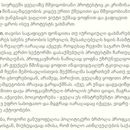
ო სივრცეში ყველაზე მშვიდობიანი პროტესტიც კი კრიმი
ა
წინააღმდეგობის კიდევ ერთი ქმედითი და მშვიდობიანი
ას ჟანგბადს ვაცლით ჯიუტი უქმად ყოფნით და გაფიცვით
 დროს ისევ პროტესტს ვახმართ.
ი
, თავისი საგაფიცვო ფონდითა თუ იურიდიული დახმარებ
რეს სძენს ერთობის სურვილს, შესაძლებელს ხდის მასშტ
ის რეალურ იარაღად აქცევს. როდესაც რეჟიმი საჯარო მ
დესაც კერძო სექტორში დასაქმებულს პროტესტში ჩართუ
პრობლემას, პროფკავშირის ნაწილად ყოფნა უზრუნველყოფ
ე არ გვექცეს წმინდად ყოფით ინდივიდუალურ ტკივილად.
მ ჩვენი შემოსავლისთვის შექმნილმა საფრთხემ არათუ ვ
რი ცხოვრებიდან, არამედ, პირიქით, ყველაზე ყოფითი პრ
მდეგობის ძრავად გარდაქმნას. აქვე, არ უნდა დაგვავიწყდ
ომითი დავა პროფკავშირული ბრძოლის ერთი დიდი, მაგრ
ბი, აქციები, ბოიკოტირება - ყველა ეს ინსტრუმენტი პროფ
ევ უფრო სახიფათო და მდგრად იარაღადაც იქცევა, ვიდრე
 აქტივობები.
ბა, როგორი განუყოფელია პოლიტიკური ბრძოლა პროფკა
ტისგან, მიუხედავად იმისა, რომ ბოლო ათწლეულების საქ