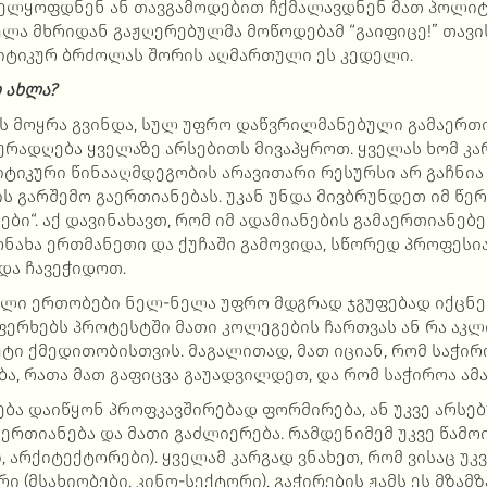
ლყოფდნენ ან თავგამოდებით ჩქმალავდნენ მათ პოლიტ
ელა მხრიდან გაჟღერებულმა მოწოდებამ “გაიფიცე!” თავ
ტიკურ ბრძოლას შორის აღმართული ეს კედელი.
 ახლა?
ვის მოყრა გვინდა, სულ უფრო დაწვრილმანებული გამაერთ
ყურადღება ყველაზე არსებითს მივაპყროთ. ყველას ხომ კა
ტიკური წინააღმდეგობის არავითარი რესურსი არ გაჩნია
სის გარშემო გაერთიანებას. უკან უნდა მივბრუნდეთ იმ წ
ები“. აქ დავინახავთ, რომ იმ ადამიანების გამაერთიანებე
ნახა ერთმანეთი და ქუჩაში გამოვიდა, სწორედ პროფესია
ნდა ჩავეჭიდოთ.
ული ერთობები ნელ-ნელა უფრო მდგრად ჯგუფებად იქცნენ
აფერხებს პროტესტში მათი კოლეგების ჩართვას ან რა აკლ
ტი ქმედითობისთვის. მაგალითად, მათ იციან, რომ საჭირ
ბა, რათა მათ გაფიცვა გაუადვილდეთ, და რომ საჭიროა ამა
ება დაიწყონ პროფკავშირებად ფორმირება, ან უკვე არსე
ერთიანება და მათი გაძლიერება. რამდენიმემ უკვე წამო
, არქიტექტორები). ყველამ კარგად ვნახეთ, რომ ვისაც უკ
ი (მსახიობები, კინო-სექტორი), გაჭირების ჟამს ეს მზამ