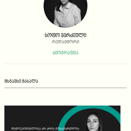
სოფო ვერძეული
რედაქტორი
ბიოგრაფია
ᲛᲡᲒᲐᲕᲡᲘ ᲛᲐᲡᲐᲚᲐ