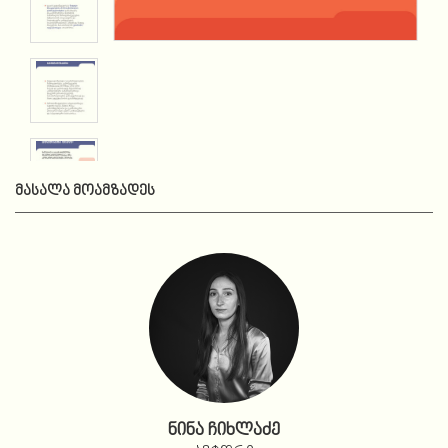
ᲛᲐᲡᲐᲚᲐ ᲛᲝᲐᲛᲖᲐᲓᲔᲡ
ნინა ჩიხლაძე