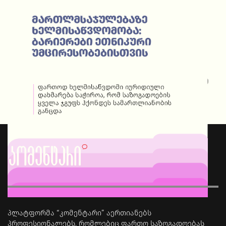
მართლმსაჯულების ხელმისაწვდომობა: ბარიერები
ეთნიკური უმცირესებებისთვის
პლატფორმა “კომენტარი” აერთიანებს
პროფესიონალებს, რომლებიც ფართო საზოგადოებას