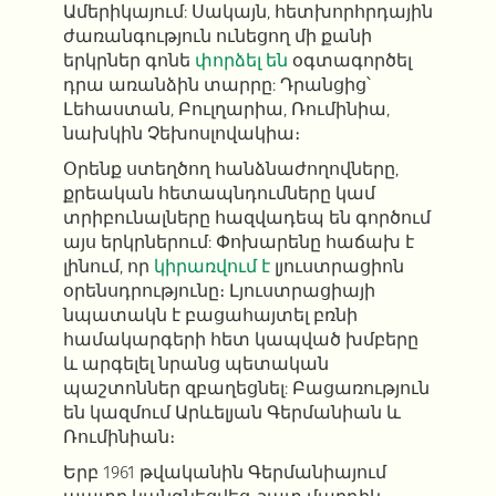
Ամերիկայում: Սակայն, հետխորհրդային
ժառանգություն ունեցող մի քանի
երկրներ գոնե
փորձել են
օգտագործել
դրա առանձին տարրը: Դրանցից՝
Լեհաստան, Բուլղարիա, Ռումինիա,
նախկին Չեխոսլովակիա։
Օրենք ստեղծող հանձնաժողովները,
քրեական հետապնդումները կամ
տրիբունալները հազվադեպ են գործում
այս երկրներում:
Փոխարենը հաճախ է
լինում, որ
կիրառվում է
լյուստրացիոն
օրենսդրությունը։ Լյուստրացիայի
նպատակն է բացահայտել բռնի
համակարգերի հետ կապված խմբերը
և արգելել նրանց պետական
պաշտոններ զբաղեցնել: Բացառություն
են կազմում Արևելյան Գերմանիան և
Ռումինիան։
Երբ 1961 թվականին Գերմանիայում