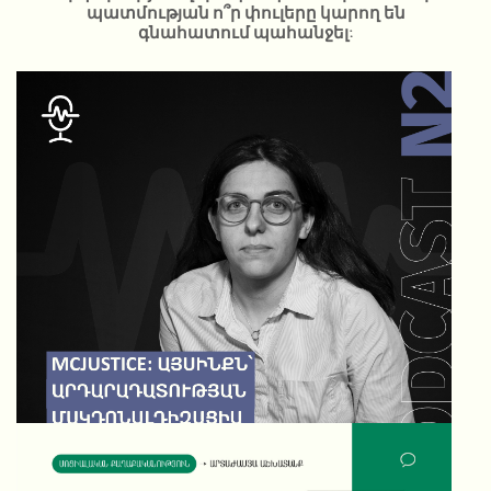
պատմության ո՞ր փուլերը կարող են
գնահատում պահանջել:
McJustice: Այսինքն՝ արդարադատության
մակդոնալդիզացիա