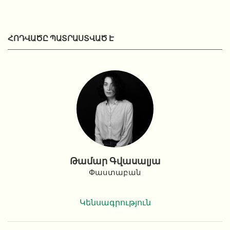
ՀՈԴՎԱԾԸ ՊԱՏՐԱՍՏՎԱԾ Է
Թամար Գվասալյա
Փաստաբան
Կենսագրություն