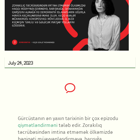
July 24, 2023
Gürcüstanın ən yaxın tarixinin bir çox epizodu
qiymətləndirməni
tələb edir. Zorakılıq
təcrübəsindən imtina etməmək ölkəmizdə
həqiqəti müəyyənləşdirməyə, barışığa,