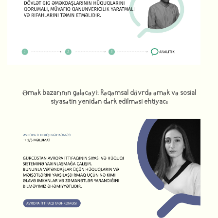
Əmək bazarının gələcəyi: Rəqəmsal dövrdə əmək və sosial
siyasətin yenidən dərk edilməsi ehtiyacı