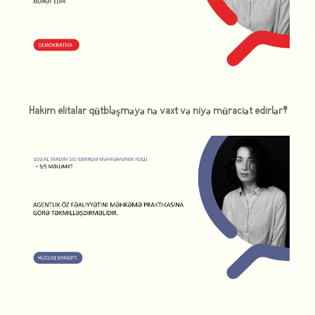
Hakim elitalar qütbləşməyə nə vaxt və niyə müraciət edirlər?