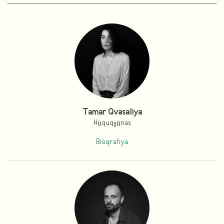
Tamar Qvasaliya
Hüquqşünas
Bioqrafiya