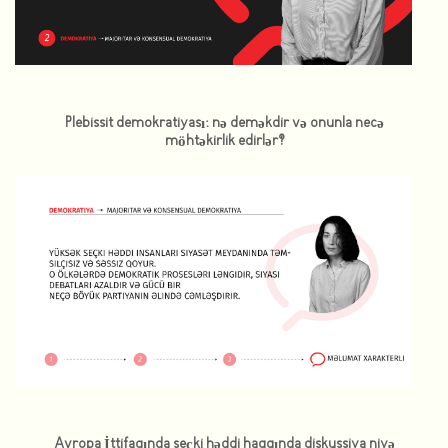
Plebissit demokratiyası: nə deməkdir və onunla necə
möhtəkirlik edirlər?
Avropa İttifaqında seçki həddi haqqında diskussiya niyə