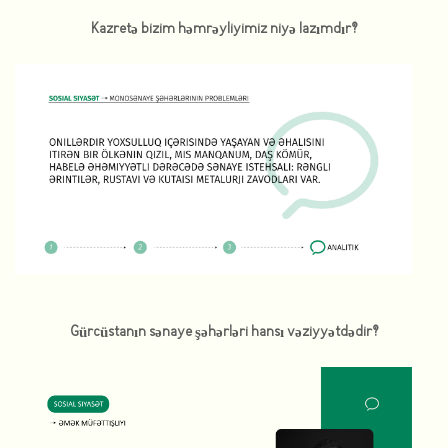
Kazretə bizim həmrəyliyimiz niyə lazımdır?
Gürcüstanın sənaye şəhərləri hansı vəziyyətdədir?