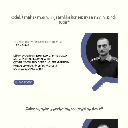
Ədalət mühakiməsinə əlçatımlılıq konsepsiyası nəyi nəzərdə
tutur?
Xalqa yönəlmiş ədalət mühakiməsi nə deyir?