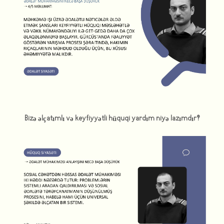
Bizə əlçatımlı və keyfiyyətli hüquqi yardım niyə lazımdır?