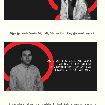
Gürcüstanda Sosial Müdafiə Sistemi sabit və ümumi deyildir
Qeyri-formal əməyin problemləri – Dövlətin maraqlarına nə