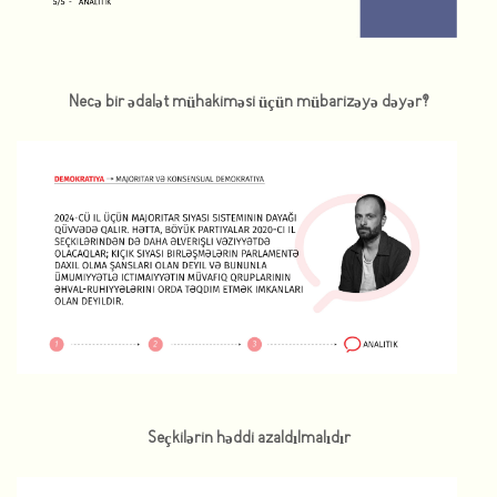
Necə bir ədalət mühakiməsi üçün mübarizəyə dəyər?
Seçkilərin həddi azaldılmalıdır