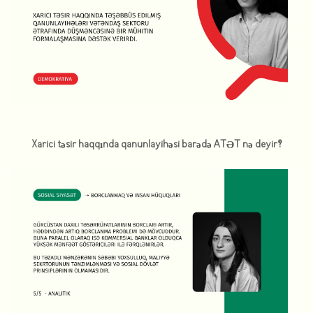
Xarici təsir haqqında qanunlayihəsi barədə ATƏT nə deyir?