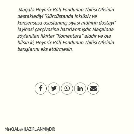
Məqalə Heynrix Böll Fondunun Tbilisi Ofisinin
dəstəklədiyi “Gürcüstanda inklüziv və
konsensusa əsaslanmış siyasi mühitin dəstəyi”
layihəsi çərçivəsinə hazırlanmışdır. Məqalədə
söylənilən fikirlər “Komentara” aiddir və ola
bilsin ki, Heynrix Böll Fondunun Tbilisi Ofisinin
baxışlarını əks etdirməsin.
MƏQALƏ HAZIRLANMIŞDIR