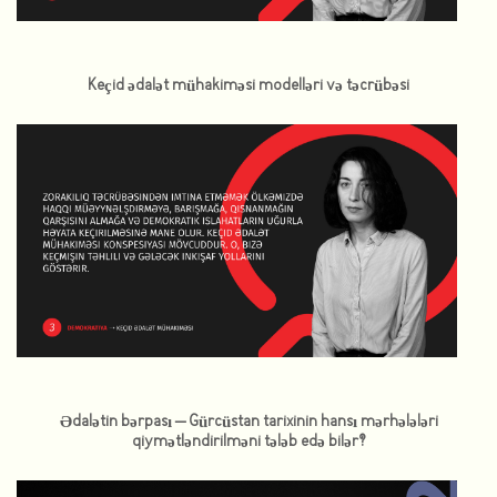
Keçid ədalət mühakiməsi modelləri və təcrübəsi
Ədalətin bərpası – Gürcüstan tarixinin hansı mərhələləri
qiymətləndirilməni tələb edə bilər?