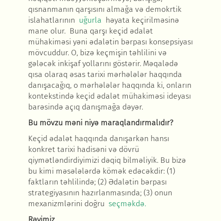
qısnanmanın qarşısını almağa və demokrtik
islahatlarının
uğurla
həyata keçirilməsinə
mane olur. Buna qarşı keçid ədalət
mühakiməsi yəni ədalətin bərpası konsepsiyası
mövcuddur. O, bizə keçmişin təhlilini və
gələcək inkişaf yollarını göstərir. Məqalədə
qısa olaraq əsas tarixi mərhələlər haqqında
danışacağıq, o mərhələlər haqqında ki, onların
kontekstində keçid ədalət mühakiməsi ideyası
barəsində açıq danışmağa dəyər.
Bu mövzu məni niyə maraqlandırmalıdır?
Keçid ədalət haqqında danışarkən hansı
konkret tarixi hadisəni və dövrü
qiymətləndirdiyimizi dəqiq bilməliyik. Bu bizə
bu kimi məsələlərdə kömək edəcəkdir: (1)
faktların təhlilində; (2) Ədalətin bərpası
strategiyasının hazırlanmasında; (3) onun
mexanizmlərini doğru
seçməkdə.
Rəyimiz