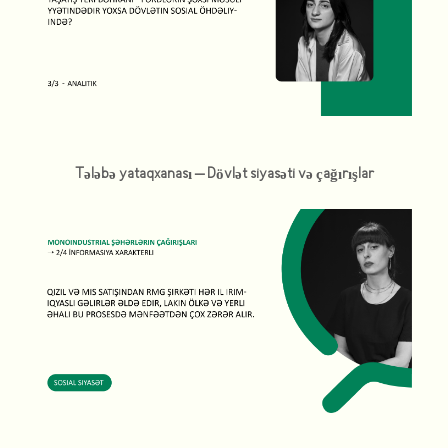
Tələbə yataqxanası – Dövlət siyasəti və çağırışlar