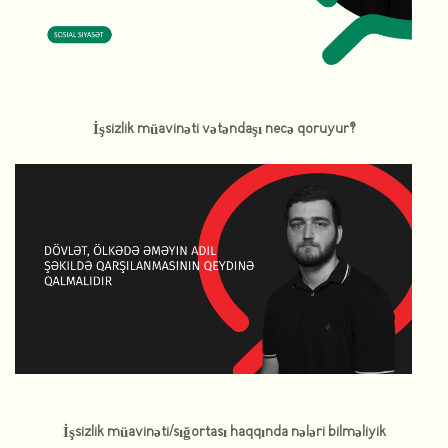
İşsizlik müavinəti vətəndaşı necə qoruyur?
İşsizlik müavinəti/sığortası haqqında nələri bilməliyik