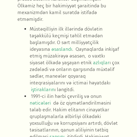
Ölkəmiz heç bir hakimiyyət şəraitində bu
mexanizmdən kamil surətdə istifadə
etməmişdir.
Müstəqilliyin ilk illərində dövlətin
təşəkkülü keçmişi təhlil etmədən
başlamışdır. O sərt milliyyətçilik
ideyasına
əsaslandı
. Qaynaqlarda inkişaf
etmiş müzakirəyə əsasən, o vaxtkı
siyasət ölkədə yaşayan etnik
azlıqlar
ı çox
zədələdi və onların qarşısında müxtəlif
sədlər, maneələr qoyaraq
inteqrasiyalarını və ictimai həyatdakı
iştirakların
ı ləngitdi.
1991-ci ilin hərbi çevriliş və onun
nəticələri
də öz qiymətləndirilməsini
tələb edir. Hakim elitanın cinayətkar
qruplaşmalarla əlbirliyi ölkədəki
yoxsulluğu və korrupsiyanı artırdı, dövlət
təsisatlarının, qanun aliliyinin tətbiq
edilməsi
şansını
ititdirdi. Hakimiyyət