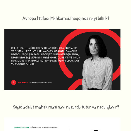
Avropa İttifaqı Məhkəməsi haqqında nəyi bilirik?
Keçid ədalət mühakiməsi nəyi nəzərdə tutur və necə işləyir?