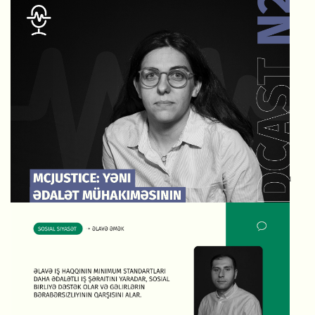
McJustice: yəni ədalət mühakiməsinin Makdonaldslaşdırılması