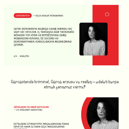
Gürcüstanda kriminal, Gürcü arzusu və reallıq – ədaləti bərpa
etmək şansımız varmı?