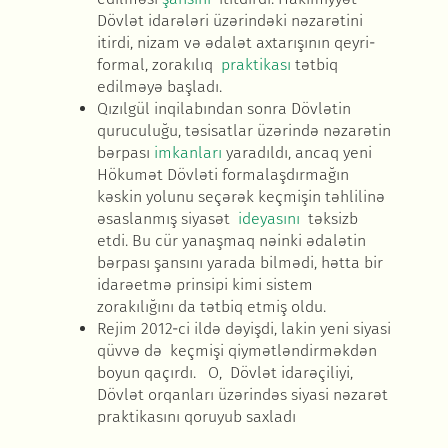
Dövlət idarələri üzərindəki nəzarətini
itirdi, nizam və ədalət axtarışının qeyri-
formal, zorakılıq
praktikası
tətbiq
edilməyə başladı.
Qızılgül inqilabından sonra Dövlətin
quruculuğu, təsisatlar üzərində nəzarətin
bərpası
imkanları
yaradıldı, ancaq yeni
Hökumət Dövləti formalaşdırmağın
kəskin yolunu seçərək keçmişin təhlilinə
əsaslanmış siyasət
ideyasını
təksizb
etdi. Bu cür yanaşmaq nəinki ədalətin
bərpası şansını yarada bilmədi, hətta bir
idarəetmə prinsipi kimi sistem
zorakılığını da tətbiq etmiş oldu.
Rejim 2012-ci ildə dəyişdi, lakin yeni siyasi
qüvvə də keçmişi qiymətləndirməkdən
boyun qaçırdı. O, Dövlət idarəçiliyi,
Dövlət orqanları üzərindəs siyasi nəzarət
praktikasını qoruyub saxladı