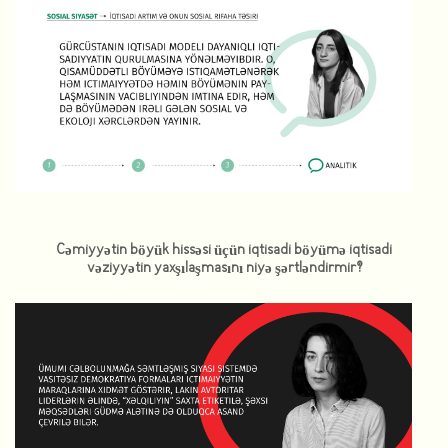
Cəmiyyətin böyük hissəsi üçün iqtisadi böyümə iqtisadi
vəziyyətin yaxşılaşmasını niyə şərtləndirmir?