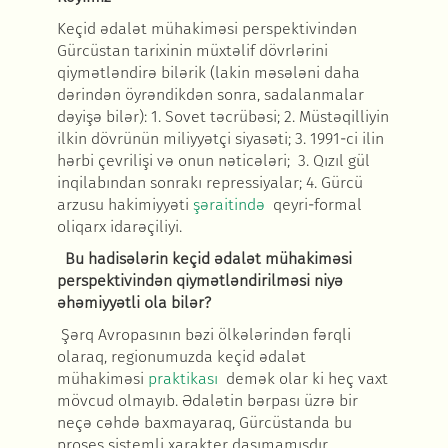
Keçid ədalət mühakiməsi perspektivindən
Gürcüstan tarixinin müxtəlif dövrlərini
qiymətləndirə bilərik (lakin məsələni daha
dərindən öyrəndikdən sonra, sadalanmalar
dəyişə bilər): 1. Sovet təcrübəsi; 2. Müstəqilliyin
ilkin dövrünün miliyyətçi siyasəti; 3. 1991-ci ilin
hərbi çevrilişi və onun nəticələri; 3. Qızıl gül
inqilabından sonrakı repressiyalar; 4. Gürcü
arzusu hakimiyyəti
şəraitində
qeyri-formal
oliqarx idarəçiliyi.
Bu hadisələrin keçid ədalət mühakiməsi
perspektivindən qiymətləndirilməsi niyə
əhəmiyyətli ola bilər?
Şərq Avropasının bəzi ölkələrindən fərqli
olaraq, regionumuzda keçid ədalət
mühakiməsi
praktikası
demək olar ki heç vaxt
mövcud olmayıb. Ədalətin bərpası üzrə bir
neçə cəhdə baxmayaraq, Gürcüstanda bu
proses sistemli xarakter daşımamışdır.