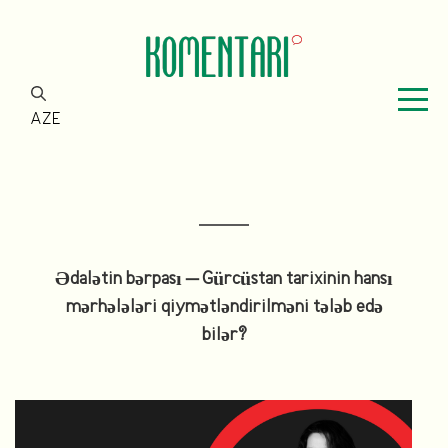
AZE
Ədalətin bərpası – Gürcüstan tarixinin hansı
mərhələləri qiymətləndirilməni tələb edə
bilər?