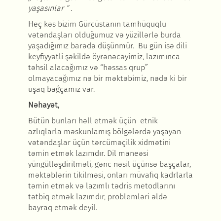
yaşasınlar “
.
Heç kəs bizim Gürcüstanın tamhüquqlu
vətəndaşları olduğumuz və yüzillərlə burda
yaşadığımız barədə düşünmür. Bu gün isə dili
keyfiyyətli şəkildə öyrənəcəyimiz, lazımınca
təhsil alacağımız və “həssas qrup”
olmayacağımız nə bir məktəbimiz, nədə ki bir
uşaq bağçamız var.
Nəhayət,
Bütün bunları həll etmək üçün etnik
azlıqlarla məskunlamış bölgələrdə yaşayan
vətəndaşlar üçün tərcüməçilik xidmətini
təmin etmək lazımdır. Dil maneəsi
yüngülləşdirilməli, gənc nəsil üçünsə başçalar,
məktəblərin tikilməsi, onları müvafiq kadrlarla
təmin etmək və lazımlı tədris metodlarını
tətbiq etmək lazımdır, problemləri əldə
bayraq etmək deyil.