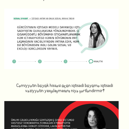
Cəmiyyətin böyük hissəsi üçün iqtisadi böyümə iqtisadi
vəziyyətin yaxşılaşmasını niyə şərtləndirmir?