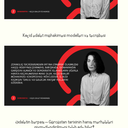
Keçid ədalət mühakiməsi modelləri və təcrübəsi
Ədalətin bərpası – Gürcüstan tarixinin hansı mərhələləri
qiymətləndirilməni tələb edə bilər?