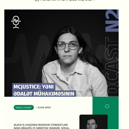
McJustice: yəni ədalət mühakiməsinin Makdonaldslaşdırılması