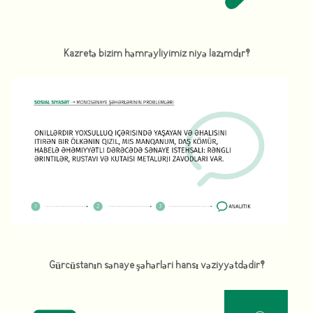
Kazretə bizim həmrəyliyimiz niyə lazımdır?
Gürcüstanın sənaye şəhərləri hansı vəziyyətdədir?