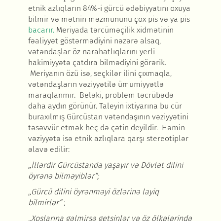
etnik azlıqların 84%-i gürcü ədəbiyyatını oxuya
bilmir və mətnin məzmununu çox pis və ya pis
bacarır.
Meriyada tərcüməçilik xidmətinin
fəaliyyət göstərmədiyini nəzərə alsaq,
vətəndaşlar öz narahatlıqlarını yerli
hakimiyyətə çatdıra bilmədiyini görərik.
Meriyanın özü isə, seçkilər ilini çıxmaqla,
vətəndaşların vəziyyətilə ümumiyyətlə
maraqlanmır. Beləki, problem təcrübədə
daha aydın görünür. Taleyin ixtiyarına bu cür
buraxılmış Gürcüstan vətəndaşının vəziyyətini
təsəvvür etmək heç də çətin deyildir. Həmin
vəziyyətə isə etnik azlıqlara qarşı stereotiplər
əlavə edilir:
,,İllərdir Gürcüstanda yaşayır və Dövlət dilini
öyrənə bilməyiblər“
;
,,Gürcü dilini öyrənməyi özlərinə layiq
bilmirlər“
;
,,Xoşlarına gəlmirsə getsinlər və öz ölkələrində