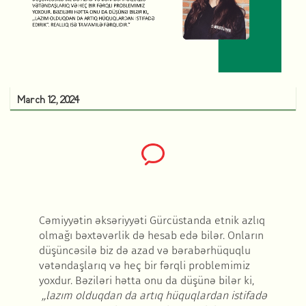
March 12, 2024
Cəmiyyətin əksəriyyəti Gürcüstanda etnik azlıq
olmağı bəxtəvərlik də hesab edə bilər. Onların
düşüncəsilə biz də azad və bərabərhüquqlu
vətəndaşlarıq və heç bir fərqli problemimiz
yoxdur. Bəziləri hətta onu da düşünə bilər ki,
,,lazım olduqdan da artıq hüquqlardan istifadə