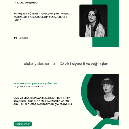
Tələbə yataqxanası – Dövlət siyasəti və çağırışlar