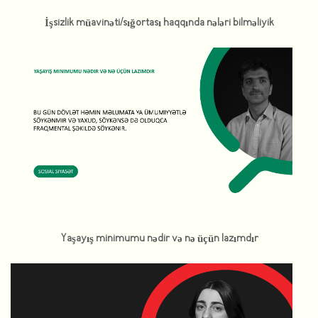
İşsizlik müavinəti/sığortası haqqında nələri bilməliyik
Yaşayış minimumu nədir və nə üçün lazımdır