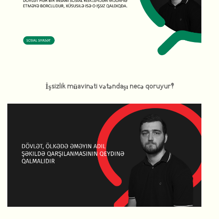
İşsizlik müavinəti vətəndaşı necə qoruyur?