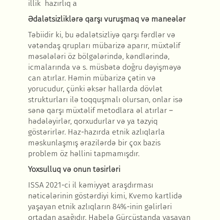
illik hazırlıq a
Ədalətsizliklərə qarşı vuruşmaq və maneələr
Təbiidir ki, bu ədalətsizliyə qarşı fərdlər və
vətəndaş qrupları mübarizə aparır, müxtəlif
məsələləri öz bölgələrində, kəndlərində,
icmalarında və s. müsbətə doğru dəyişməyə
can atırlar. Həmin mübarizə çətin və
yorucudur, çünki əksər hallarda dövlət
strukturları ilə toqquşmalı olursan, onlar isə
sənə qarşı müxtəlif metodlara əl atırlar –
hədələyirlər, qorxudurlar və ya təzyiq
göstərirlər. Haz-hazırda etnik azlıqlarla
məskunlaşmış ərazilərdə bir çox bazis
problem öz həllini tapmamışdır.
Yoxsulluq və onun təsirləri
ISSA 2021-ci il kəmiyyət araşdırması
nəticələrinin göstərdiyi kimi, Kvemo kartlidə
yaşayan etnik azlıqların 84%-inin gəlirləri
ortadan aşağıdır. Habelə Gürcüstanda yaşayan