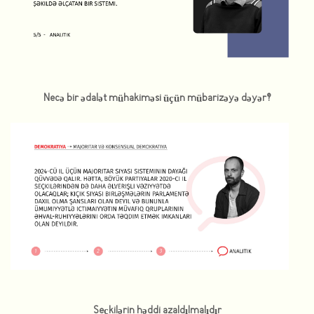
Necə bir ədalət mühakiməsi üçün mübarizəyə dəyər?
Seçkilərin həddi azaldılmalıdır