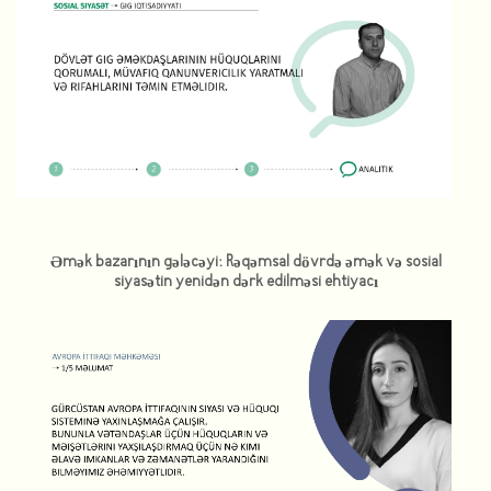
Əmək bazarının gələcəyi: Rəqəmsal dövrdə əmək və sosial
siyasətin yenidən dərk edilməsi ehtiyacı