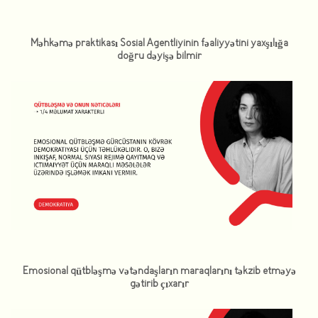
Məhkəmə praktikası Sosial Agentliyinin fəaliyyətini yaxşılığa
doğru dəyişə bilmir
Emosional qütbləşmə vətəndaşların maraqlarını təkzib etməyə
gətirib çıxarır