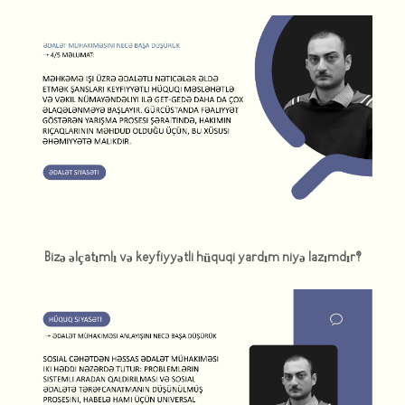
Bizə əlçatımlı və keyfiyyətli hüquqi yardım niyə lazımdır?