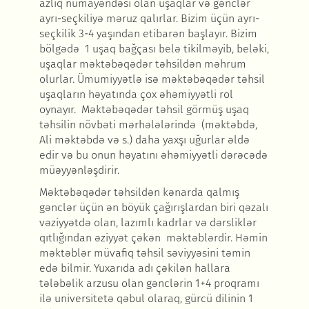
azlıq nümayəndəsi olan uşaqlar və gənclər
ayrı-seçkiliyə məruz qalırlar. Bizim üçün ayrı-
seçkilik 3-4 yaşından etibarən başlayır. Bizim
bölgədə 1 uşaq bağçası belə tikilməyib, beləki,
uşaqlar məktəbəqədər təhsildən məhrum
olurlar. Ümumiyyətlə isə məktəbəqədər təhsil
uşaqların həyatında çox əhəmiyyətli rol
oynayır. Məktəbəqədər təhsil görmüş uşaq
təhsilin növbəti mərhələlərində (məktəbdə,
Ali məktəbdə və s.) daha yaxşı uğurlar əldə
edir və bu onun həyatını əhəmiyyətli dərəcədə
müəyyənləşdirir.
Məktəbəqədər təhsildən kənarda qalmış
gənclər üçün ən böyük çağırışlardan biri qəzalı
vəziyyətdə olan, lazımlı kadrlar və dərsliklər
qıtlığından əziyyət çəkən məktəblərdir. Həmin
məktəblər müvafiq təhsil səviyyəsini təmin
edə bilmir. Yuxarıda adı çəkilən hallara
tələbəlik arzusu olan gənclərin 1+4 proqramı
ilə universitetə qəbul olaraq, gürcü dilinin 1