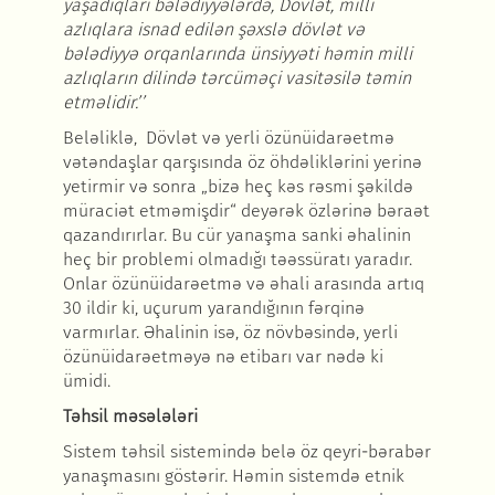
yaşadıqları bələdiyyələrdə, Dövlət, milli
azlıqlara isnad edilən şəxslə dövlət və
bələdiyyə orqanlarında ünsiyyəti həmin milli
azlıqların dilində tərcüməçi vasitəsilə təmin
etməlidir.’’
Beləliklə, Dövlət və yerli özünüidarəetmə
vətəndaşlar qarşısında öz öhdəliklərini yerinə
yetirmir və sonra „bizə heç kəs rəsmi şəkildə
müraciət etməmişdir“ deyərək özlərinə bəraət
qazandırırlar. Bu cür yanaşma sanki əhalinin
heç bir problemi olmadığı təəssüratı yaradır.
Onlar özünüidarəetmə və əhali arasında artıq
30 ildir ki, uçurum yarandığının fərqinə
varmırlar. Əhalinin isə, öz növbəsində, yerli
özünüidarəetməyə nə etibarı var nədə ki
ümidi.
Təhsil məsələləri
Sistem təhsil sistemində belə öz qeyri-bərabər
yanaşmasını göstərir. Həmin sistemdə etnik