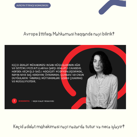
Avropa İttifaqı Məhkəməsi haqqında nəyi bilirik?
Keçid ədalət mühakiməsi nəyi nəzərdə tutur və necə işləyir?