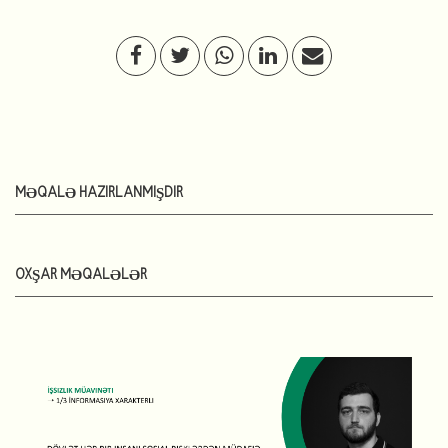
MƏQALƏ HAZIRLANMIŞDIR
OXŞAR MƏQALƏLƏR