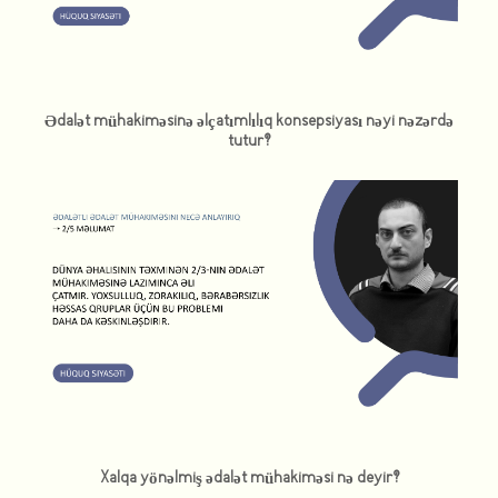
Ədalət mühakiməsinə əlçatımlılıq konsepsiyası nəyi nəzərdə
tutur?
Xalqa yönəlmiş ədalət mühakiməsi nə deyir?