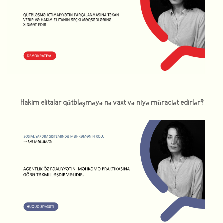
Hakim elitalar qütbləşməyə nə vaxt və niyə müraciət edirlər?