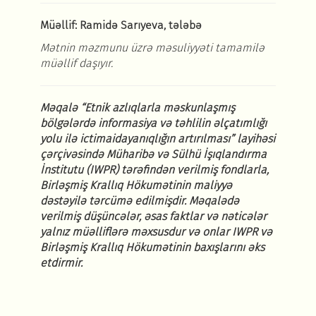
Müəllif:
Ramidə Sarıyeva
,
tələbə
Mətnin məzmunu üzrə məsuliyyəti tamamilə
müəllif daşıyır.
Məqalə “Etnik azlıqlarla məskunlaşmış
bölgələrdə informasiya və təhlilin əlçatımlığı
yolu ilə
ictimaidayanıqlığın artırılması” layihəsi
çərçivəsində Müharibə və Sülhü İşıqlandırma
İnstitutu (IWPR) tərəfindən verilmiş fondlarla,
Birləşmiş Krallıq Hökumətinin maliyyə
dəstəyilə tərcümə edilmişdir. Məqalədə
verilmiş düşüncələr, əsas faktlar və nəticələr
yalnız
müəlliflərə məxsusdur və onlar IWPR və
Birləşmiş Krallıq Hökumətinin baxışlarını əks
etdirmir.