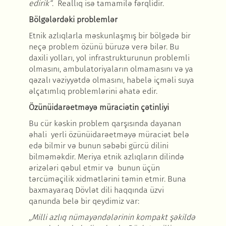
edirik“
. Reallıq isə tamamilə fərqlidir.
Bölgələrdəki problemlər
Etnik azlıqlarla məskunlaşmış bir bölgədə bir
neçə problem özünü büruzə verə bilər. Bu
daxili yolları, yol infrastrukturunun problemli
olmasını, ambulatoriyaların olmamasını və ya
qəzalı vəziyyətdə olmasını, habelə içməli suya
əlçatımlıq problemlərini əhatə edir.
Özünüidarəetməyə müraciətin çətinliyi
Bu cür kəskin problem qarşısında dayanan
əhali yerli özünüidarəetməyə müraciət belə
edə bilmir və bunun səbəbi gürcü dilini
bilməməkdir. Meriya etnik azlıqların dilində
ərizələri qəbul etmir və bunun üçün
tərcüməçilik xidmətlərini təmin etmir. Buna
baxmayaraq Dövlət dili haqqında üzvi
qanunda belə bir qeydimiz var:
,,Milli azlıq nümayəndələrinin kompakt şəkildə