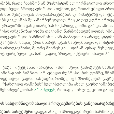
მებს, რათა ჩაახშონ ან შეასუსტონ ალტერნატიული პროფ
უკიდებელი პროფკავშირების თქმით, გაერთიანებული პრო
ას მნიშვნელოვან მოლაპარაკებების ფორმატებზე და იყ
ბს გავლენის შესანარჩუნებლად, რაც კიდევ უფრო ართუ
ურალიზმის განვითარებას საქართველოში. გარდა ამისა,
რისო ორგანიზაციებში თავიანთ წარმომადგენლობას იმის
ოფკავშირები წარმოაჩინოს არასაპატიო ან არალეგიტიმუ
 გარემოს, სადაც ერთ მხარეს დგას სახელმწიფო და ისტ
პროფკავშირი, მეორე მხარეს კი — ფინანსურად შეზღუდ
ოტივირებული და საზოგადოებრივად აქტიური ახალი პრ
ლებული, ქვეყანაში არაერთი მშრომელი გამოუშვეს სამს
იმინაციის ნიშნით. არსებული რეპრესიების ფონზე, მნი
როფესიული გაერთიანებები, რომელიც მშრომელებს გაუწე
მ, “ქართული ოცნების“ ხელისუფლება ახალ გაერთიანებე
 შესაძლებლობას
არ აძლევს,
რითაც კონსტიტუციით გათვ
ოს
სახელმწიფომ
ახალი
პროფკავშირების
განვითარებაზე
ბების
სისტემური
დაცვა
:
ახალი პროფკავშირები წარმოად