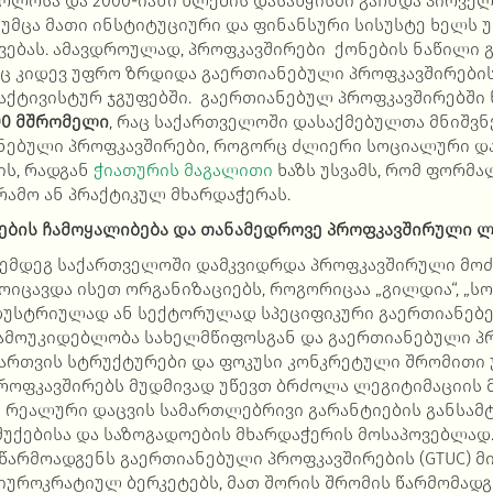
 ბოლოსა და 2000-იანი წლების დასაწყისში გაჩნდა პირვ
თუმცა მათი ინსტიტუციური და ფინანსური სისუსტე ხელს
ვებას. ამავდროულად, პროფკავშირები ქონების ნაწილი 
აც კიდევ უფრო ზრდიდა გაერთიანებული პროფკავშირებ
 აქტივისტურ ჯგუფებში. გაერთიანებულ პროფკავშირებში 
00
მშრომელი
, რაც საქართველოში დასაქმებულთა მნიშვ
ანებული პროფკავშირები, როგორც ძლიერი სოციალური და
ის, რადგან
ჭიათურის მაგალითი
ხაზს უსვამს, რომ ფორმა
რამო ან პრაქტიკულ მხარდაჭერას.
ების
ჩამოყალიბება
და
თანამედროვე
პროფკავშირული
ლ
 შემდეგ საქართველოში დამკვიდრდა პროფკავშირული მო
ოიცავდა ისეთ ორგანიზაციებს, როგორიცაა „გილდია“, „
ნდუსტრიულად ან სექტორულად სპეციფიკური გაერთიანებებ
ამოუკიდებლობა სახელმწიფოსგან და გაერთიანებული პრ
რთვის სტრუქტურები და ფოკუსი კონკრეტული შრომითი 
პროფკავშირებს მუდმივად უწევთ ბრძოლა ლეგიტიმაციის 
 რეალური დაცვის სამართლებრივი გარანტიების განსამ
შუქებისა და საზოგადოების მხარდაჭერის მოსაპოვებლად
წარმოადგენს გაერთიანებული პროფკავშირების (GTUC) მ
ბიუროკრატიულ ბერკეტებს, მათ შორის შრომის წარმომად