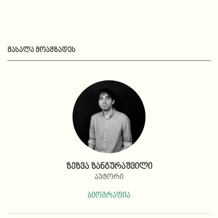
ᲛᲐᲡᲐᲚᲐ ᲛᲝᲐᲛᲖᲐᲓᲔᲡ
ზეზვა ზანგურაშვილი
ავტორი
ბიოგრაფია