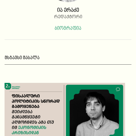
ია ერაძე
რედაქტორი
ბიოგრაფია
ᲛᲡᲒᲐᲕᲡᲘ ᲛᲐᲡᲐᲚᲐ