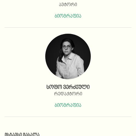
ავტორი
ბიოგრაფია
სოფო ვერძეული
რედაქტორი
ბიოგრაფია
ᲛᲡᲒᲐᲕᲡᲘ ᲛᲐᲡᲐᲚᲐ