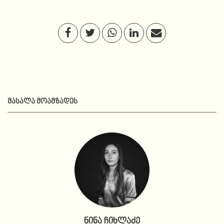
ᲛᲐᲡᲐᲚᲐ ᲛᲝᲐᲛᲖᲐᲓᲔᲡ
ნინა ჩიხლაძე