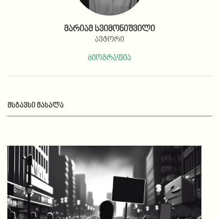
მარიამ სვიმონიშვილი
ავტორი
ბიოგრაფია
ᲛᲡᲒᲐᲕᲡᲘ ᲛᲐᲡᲐᲚᲐ