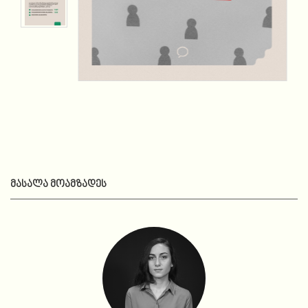
ᲛᲐᲡᲐᲚᲐ ᲛᲝᲐᲛᲖᲐᲓᲔᲡ