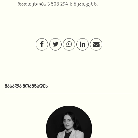
რაოდენობა 3 508 294-ს შეადგენს.
ᲛᲐᲡᲐᲚᲐ ᲛᲝᲐᲛᲖᲐᲓᲔᲡ